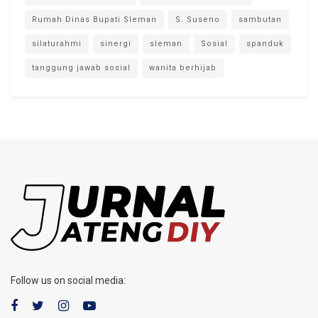
Rumah Dinas Bupati Sleman
S. Suseno
sambutan
silaturahmi
sinergi
sleman
Sosial
spanduk
tanggung jawab sosial
wanita berhijab
Follow us on social media: