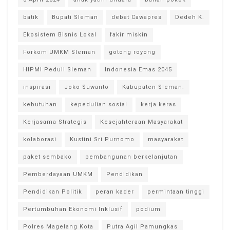
batik
Bupati Sleman
debat Cawapres
Dedeh K.
Ekosistem Bisnis Lokal
fakir miskin
Forkom UMKM Sleman
gotong royong
HIPMI Peduli Sleman
Indonesia Emas 2045
inspirasi
Joko Suwanto
Kabupaten Sleman.
kebutuhan
kepedulian sosial
kerja keras
Kerjasama Strategis
Kesejahteraan Masyarakat
kolaborasi
Kustini Sri Purnomo
masyarakat
paket sembako
pembangunan berkelanjutan
Pemberdayaan UMKM
Pendidikan
Pendidikan Politik
peran kader
permintaan tinggi
Pertumbuhan Ekonomi Inklusif
podium
Polres Magelang Kota
Putra Agil Pamungkas