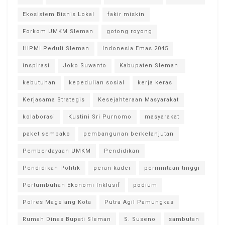
Ekosistem Bisnis Lokal
fakir miskin
Forkom UMKM Sleman
gotong royong
HIPMI Peduli Sleman
Indonesia Emas 2045
inspirasi
Joko Suwanto
Kabupaten Sleman.
kebutuhan
kepedulian sosial
kerja keras
Kerjasama Strategis
Kesejahteraan Masyarakat
kolaborasi
Kustini Sri Purnomo
masyarakat
paket sembako
pembangunan berkelanjutan
Pemberdayaan UMKM
Pendidikan
Pendidikan Politik
peran kader
permintaan tinggi
Pertumbuhan Ekonomi Inklusif
podium
Polres Magelang Kota
Putra Agil Pamungkas
Rumah Dinas Bupati Sleman
S. Suseno
sambutan