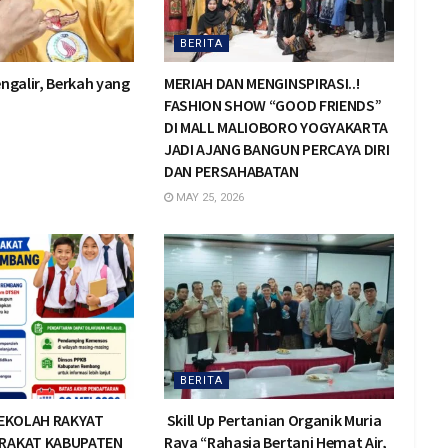
BERITA
ngalir, Berkah yang
MERIAH DAN MENGINSPIRASI..!
FASHION SHOW “GOOD FRIENDS”
DI MALL MALIOBORO YOGYAKARTA
JADI AJANG BANGUN PERCAYA DIRI
DAN PERSAHABATAN
MAY 25, 2026
BERITA
SEKOLAH RAKYAT
Skill Up Pertanian Organik Muria
RAKAT KABUPATEN
Raya “Rahasia Bertani Hemat Air,