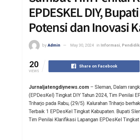
EPDESKEL DIY, Bupati
Potensi dan Inovasi K
by
Admin
May 30, 2024
in
Informasi
,
Pendidik
20
Share on Facebook
VIEWS
Jurnaljatengdiynews.com
– Sleman, Dalam rangk
(EPDesKel) Tingkat DIY Tahun 2024, Tim Penilai E
Triharjo pada Rabu, (29/5). Kalurahan Triharjo berha
Terbaik 1 EPDesKel Tingkat Kabupaten. Bupati Sl
Tim Penilai Klarifikasi Lapangan EPDesKel Tingkat 