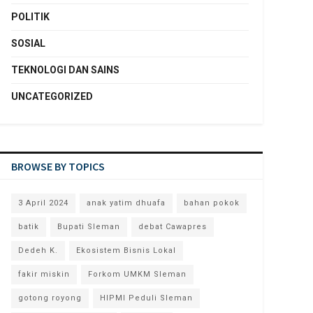
POLITIK
SOSIAL
TEKNOLOGI DAN SAINS
UNCATEGORIZED
BROWSE BY TOPICS
3 April 2024
anak yatim dhuafa
bahan pokok
batik
Bupati Sleman
debat Cawapres
Dedeh K.
Ekosistem Bisnis Lokal
fakir miskin
Forkom UMKM Sleman
gotong royong
HIPMI Peduli Sleman