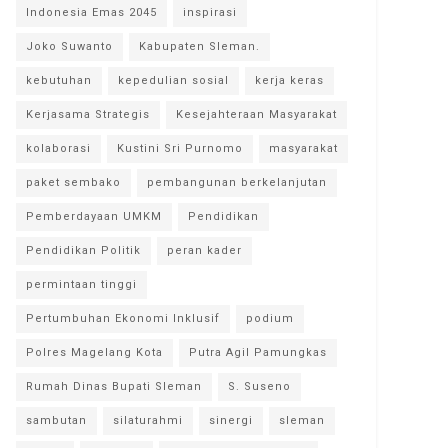
Indonesia Emas 2045
inspirasi
Joko Suwanto
Kabupaten Sleman.
kebutuhan
kepedulian sosial
kerja keras
Kerjasama Strategis
Kesejahteraan Masyarakat
kolaborasi
Kustini Sri Purnomo
masyarakat
paket sembako
pembangunan berkelanjutan
Pemberdayaan UMKM
Pendidikan
Pendidikan Politik
peran kader
permintaan tinggi
Pertumbuhan Ekonomi Inklusif
podium
Polres Magelang Kota
Putra Agil Pamungkas
Rumah Dinas Bupati Sleman
S. Suseno
sambutan
silaturahmi
sinergi
sleman