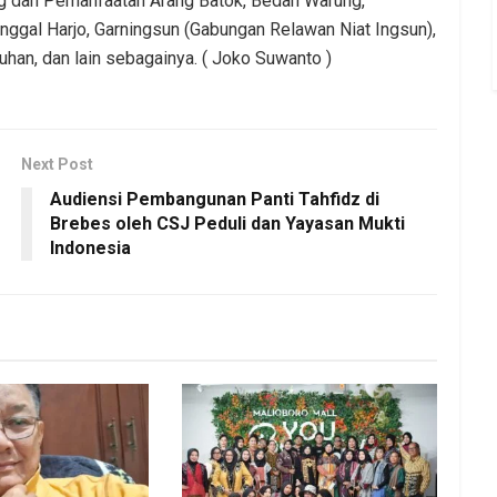
g dan Pemanfaatan Arang Batok, Bedah Warung,
unggal Harjo, Garningsun (Gabungan Relawan Niat Ingsun),
, dan lain sebagainya. ( Joko Suwanto )
Next Post
Audiensi Pembangunan Panti Tahfidz di
Brebes oleh CSJ Peduli dan Yayasan Mukti
Indonesia