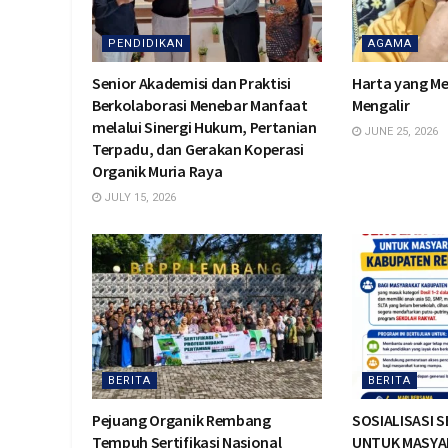
PENDIDIKAN
AGAMA
Senior Akademisi dan Praktisi
Harta yang Me
Berkolaborasi Menebar Manfaat
Mengalir
melalui Sinergi Hukum, Pertanian
JUNE 25, 2026
Terpadu, dan Gerakan Koperasi
Organik Muria Raya
JULY 15, 2026
BERITA
BERITA
Pejuang Organik Rembang
SOSIALISASI 
Tempuh Sertifikasi Nasional
UNTUK MASYA