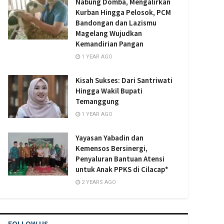
Nabung Domba, Mengalirkan
Kurban Hingga Pelosok, PCM
Bandongan dan Lazismu
Magelang Wujudkan
Kemandirian Pangan
1 YEAR AGO
Kisah Sukses: Dari Santriwati
Hingga Wakil Bupati
Temanggung
1 YEAR AGO
Yayasan Yabadin dan
Kemensos Bersinergi,
Penyaluran Bantuan Atensi
untuk Anak PPKS di Cilacap*
2 YEARS AGO
FOLLOW US