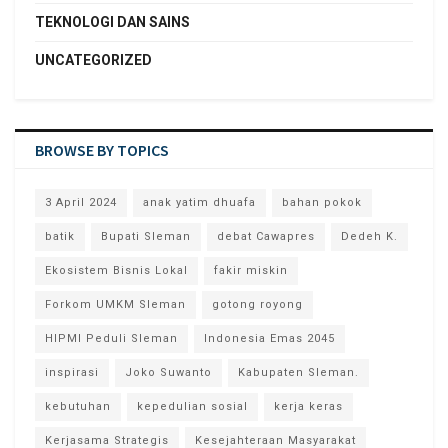
TEKNOLOGI DAN SAINS
UNCATEGORIZED
BROWSE BY TOPICS
3 April 2024
anak yatim dhuafa
bahan pokok
batik
Bupati Sleman
debat Cawapres
Dedeh K.
Ekosistem Bisnis Lokal
fakir miskin
Forkom UMKM Sleman
gotong royong
HIPMI Peduli Sleman
Indonesia Emas 2045
inspirasi
Joko Suwanto
Kabupaten Sleman.
kebutuhan
kepedulian sosial
kerja keras
Kerjasama Strategis
Kesejahteraan Masyarakat