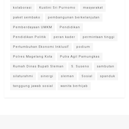
kolaborasi
Kustini Sri Purnomo
masyarakat
paket sembako
pembangunan berkelanjutan
Pemberdayaan UMKM
Pendidikan
Pendidikan Politik
peran kader
permintaan tinggi
Pertumbuhan Ekonomi Inklusif
podium
Polres Magelang Kota
Putra Agil Pamungkas
Rumah Dinas Bupati Sleman
S. Suseno
sambutan
silaturahmi
sinergi
sleman
Sosial
spanduk
tanggung jawab sosial
wanita berhijab