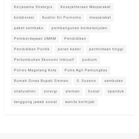
Kerjasama Strategis
Kesejahteraan Masyarakat
kolaborasi
Kustini Sri Purnomo
masyarakat
paket sembako
pembangunan berkelanjutan
Pemberdayaan UMKM
Pendidikan
Pendidikan Politik
peran kader
permintaan tinggi
Pertumbuhan Ekonomi Inklusif
podium
Polres Magelang Kota
Putra Agil Pamungkas
Rumah Dinas Bupati Sleman
S. Suseno
sambutan
silaturahmi
sinergi
sleman
Sosial
spanduk
tanggung jawab sosial
wanita berhijab