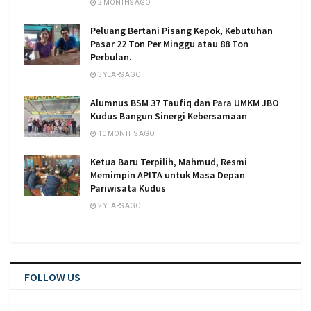
2 MONTHS AGO
Peluang Bertani Pisang Kepok, Kebutuhan
Pasar 22 Ton Per Minggu atau 88 Ton
Perbulan.
3 YEARS AGO
Alumnus BSM 37 Taufiq dan Para UMKM JBO
Kudus Bangun Sinergi Kebersamaan
10 MONTHS AGO
Ketua Baru Terpilih, Mahmud, Resmi
Memimpin APITA untuk Masa Depan
Pariwisata Kudus
2 YEARS AGO
FOLLOW US