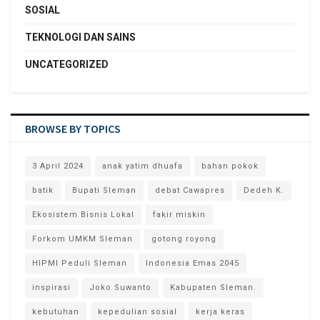
SOSIAL
TEKNOLOGI DAN SAINS
UNCATEGORIZED
BROWSE BY TOPICS
3 April 2024
anak yatim dhuafa
bahan pokok
batik
Bupati Sleman
debat Cawapres
Dedeh K.
Ekosistem Bisnis Lokal
fakir miskin
Forkom UMKM Sleman
gotong royong
HIPMI Peduli Sleman
Indonesia Emas 2045
inspirasi
Joko Suwanto
Kabupaten Sleman.
kebutuhan
kepedulian sosial
kerja keras