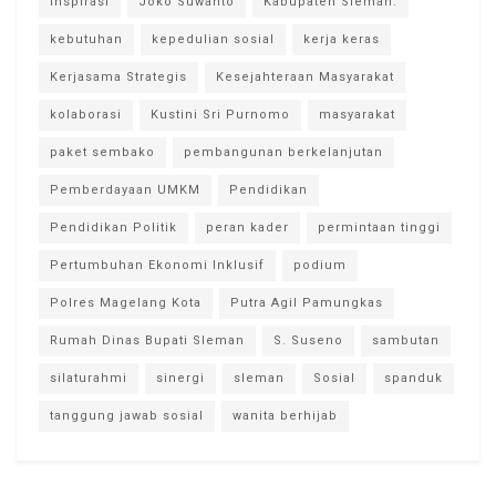
inspirasi
Joko Suwanto
Kabupaten Sleman.
kebutuhan
kepedulian sosial
kerja keras
Kerjasama Strategis
Kesejahteraan Masyarakat
kolaborasi
Kustini Sri Purnomo
masyarakat
paket sembako
pembangunan berkelanjutan
Pemberdayaan UMKM
Pendidikan
Pendidikan Politik
peran kader
permintaan tinggi
Pertumbuhan Ekonomi Inklusif
podium
Polres Magelang Kota
Putra Agil Pamungkas
Rumah Dinas Bupati Sleman
S. Suseno
sambutan
silaturahmi
sinergi
sleman
Sosial
spanduk
tanggung jawab sosial
wanita berhijab