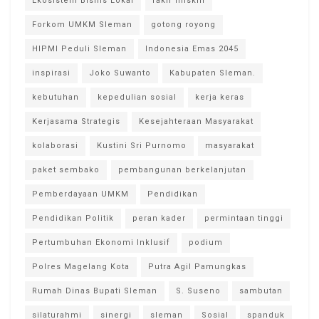
Ekosistem Bisnis Lokal
fakir miskin
Forkom UMKM Sleman
gotong royong
HIPMI Peduli Sleman
Indonesia Emas 2045
inspirasi
Joko Suwanto
Kabupaten Sleman.
kebutuhan
kepedulian sosial
kerja keras
Kerjasama Strategis
Kesejahteraan Masyarakat
kolaborasi
Kustini Sri Purnomo
masyarakat
paket sembako
pembangunan berkelanjutan
Pemberdayaan UMKM
Pendidikan
Pendidikan Politik
peran kader
permintaan tinggi
Pertumbuhan Ekonomi Inklusif
podium
Polres Magelang Kota
Putra Agil Pamungkas
Rumah Dinas Bupati Sleman
S. Suseno
sambutan
silaturahmi
sinergi
sleman
Sosial
spanduk