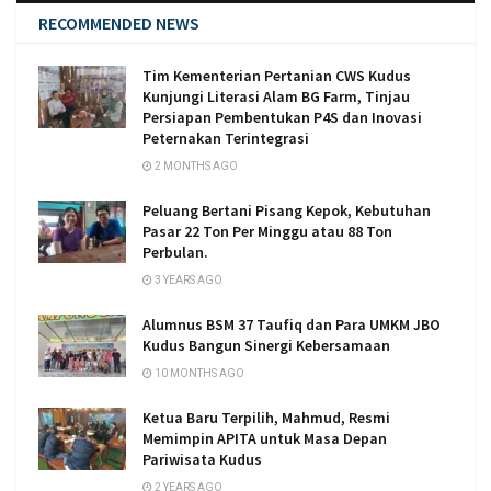
RECOMMENDED NEWS
Tim Kementerian Pertanian CWS Kudus
Kunjungi Literasi Alam BG Farm, Tinjau
Persiapan Pembentukan P4S dan Inovasi
Peternakan Terintegrasi
2 MONTHS AGO
Peluang Bertani Pisang Kepok, Kebutuhan
Pasar 22 Ton Per Minggu atau 88 Ton
Perbulan.
3 YEARS AGO
Alumnus BSM 37 Taufiq dan Para UMKM JBO
Kudus Bangun Sinergi Kebersamaan
10 MONTHS AGO
Ketua Baru Terpilih, Mahmud, Resmi
Memimpin APITA untuk Masa Depan
Pariwisata Kudus
2 YEARS AGO