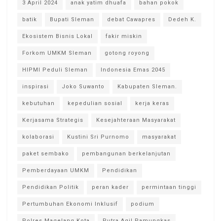
3 April 2024
anak yatim dhuafa
bahan pokok
batik
Bupati Sleman
debat Cawapres
Dedeh K.
Ekosistem Bisnis Lokal
fakir miskin
Forkom UMKM Sleman
gotong royong
HIPMI Peduli Sleman
Indonesia Emas 2045
inspirasi
Joko Suwanto
Kabupaten Sleman.
kebutuhan
kepedulian sosial
kerja keras
Kerjasama Strategis
Kesejahteraan Masyarakat
kolaborasi
Kustini Sri Purnomo
masyarakat
paket sembako
pembangunan berkelanjutan
Pemberdayaan UMKM
Pendidikan
Pendidikan Politik
peran kader
permintaan tinggi
Pertumbuhan Ekonomi Inklusif
podium
Polres Magelang Kota
Putra Agil Pamungkas