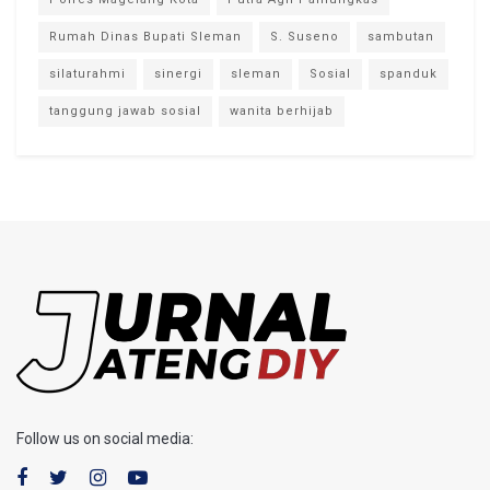
Rumah Dinas Bupati Sleman
S. Suseno
sambutan
silaturahmi
sinergi
sleman
Sosial
spanduk
tanggung jawab sosial
wanita berhijab
Follow us on social media: