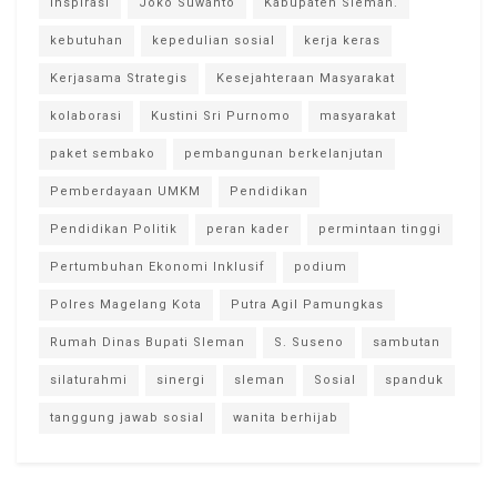
inspirasi
Joko Suwanto
Kabupaten Sleman.
kebutuhan
kepedulian sosial
kerja keras
Kerjasama Strategis
Kesejahteraan Masyarakat
kolaborasi
Kustini Sri Purnomo
masyarakat
paket sembako
pembangunan berkelanjutan
Pemberdayaan UMKM
Pendidikan
Pendidikan Politik
peran kader
permintaan tinggi
Pertumbuhan Ekonomi Inklusif
podium
Polres Magelang Kota
Putra Agil Pamungkas
Rumah Dinas Bupati Sleman
S. Suseno
sambutan
silaturahmi
sinergi
sleman
Sosial
spanduk
tanggung jawab sosial
wanita berhijab