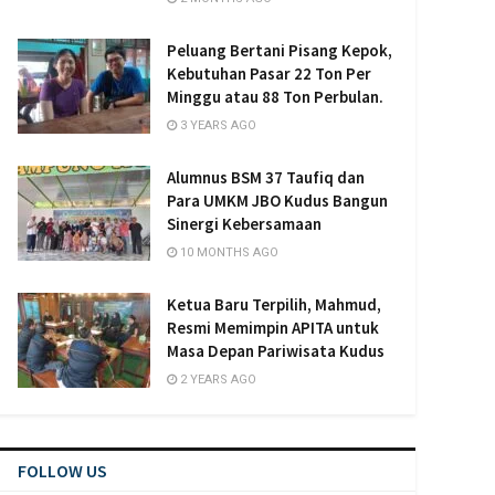
Peluang Bertani Pisang Kepok,
Kebutuhan Pasar 22 Ton Per
Minggu atau 88 Ton Perbulan.
3 YEARS AGO
Alumnus BSM 37 Taufiq dan
Para UMKM JBO Kudus Bangun
Sinergi Kebersamaan
10 MONTHS AGO
Ketua Baru Terpilih, Mahmud,
Resmi Memimpin APITA untuk
Masa Depan Pariwisata Kudus
2 YEARS AGO
FOLLOW US