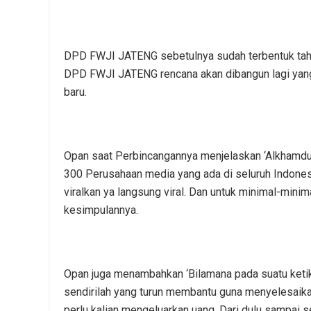
DPD FWJI JATENG sebetulnya sudah terbentuk tahun l
DPD FWJI JATENG rencana akan dibangun lagi yan
baru.
Opan saat Perbincangannya menjelaskan ‘Alkhamduli
300 Perusahaan media yang ada di seluruh Indones
viralkan ya langsung viral.
Dan untuk minimal-minim
kesimpulannya.
Opan juga menambahkan ‘Bilamana pada suatu keti
sendirilah yang turun membantu guna menyelesaik
perlu kalian mengeluarkan uang.
Dari dulu sampai s