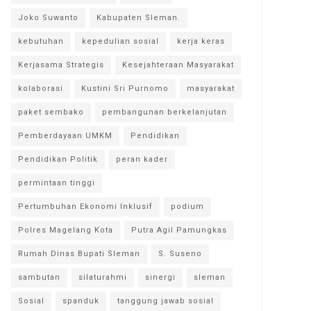
Joko Suwanto
Kabupaten Sleman.
kebutuhan
kepedulian sosial
kerja keras
Kerjasama Strategis
Kesejahteraan Masyarakat
kolaborasi
Kustini Sri Purnomo
masyarakat
paket sembako
pembangunan berkelanjutan
Pemberdayaan UMKM
Pendidikan
Pendidikan Politik
peran kader
permintaan tinggi
Pertumbuhan Ekonomi Inklusif
podium
Polres Magelang Kota
Putra Agil Pamungkas
Rumah Dinas Bupati Sleman
S. Suseno
sambutan
silaturahmi
sinergi
sleman
Sosial
spanduk
tanggung jawab sosial