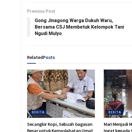
Previous Post
Gong Jinagong Warga Dukuh Waru,
Bersama CSJ Membetuk Kelompok Tani
Ngudi Mulyo
Related
Posts
BERITA
BERITA
Secangkir Kopi, Sebuah Gagasan
Mari Menjadi 
Besar untuk Kemaslahatan Umat
Ingat kepada