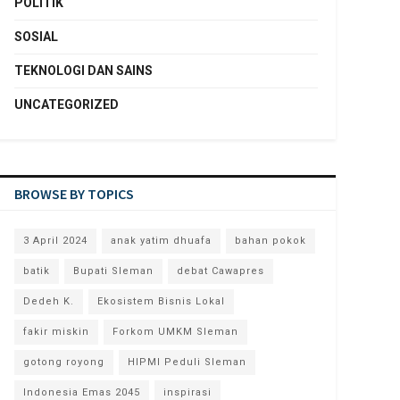
POLITIK
SOSIAL
TEKNOLOGI DAN SAINS
UNCATEGORIZED
BROWSE BY TOPICS
3 April 2024
anak yatim dhuafa
bahan pokok
batik
Bupati Sleman
debat Cawapres
Dedeh K.
Ekosistem Bisnis Lokal
fakir miskin
Forkom UMKM Sleman
gotong royong
HIPMI Peduli Sleman
Indonesia Emas 2045
inspirasi