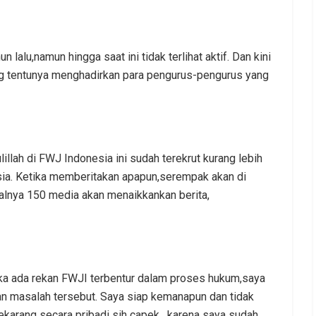
alu,namun hingga saat ini tidak terlihat aktif.
Dan kini
g tentunya menghadirkan para pengurus-pengurus yang
llah di FWJ Indonesia ini sudah terekrut kurang lebih
ia.
Ketika memberitakan apapun,serempak akan di
alnya 150 media akan menaikkankan berita,
ka ada rekan FWJI terbentur dalam proses hukum,saya
an masalah tersebut.
Saya siap kemanapun dan tidak
ekarang secara pribadi sih capek , karena saya sudah