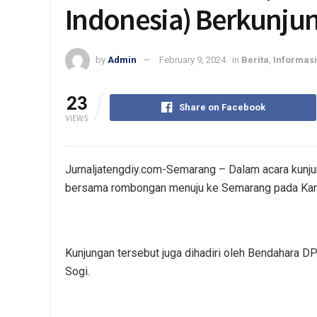
Indonesia) Berkunju
by
Admin
February 9, 2024
in
Berita
,
Informasi
23
Share on Facebook
VIEWS
Jurnaljatengdiy.com-Semarang – Dalam acara kun
bersama rombongan menuju ke Semarang pada Kamis 
Kunjungan tersebut juga dihadiri oleh Bendahara
Sogi.