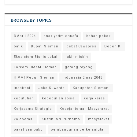
BROWSE BY TOPICS
3 April 2024
anak yatim dhuafa
bahan pokok
batik
Bupati Sleman
debat Cawapres
Dedeh K.
Ekosistem Bisnis Lokal
fakir miskin
Forkom UMKM Sleman
gotong royong
HIPMI Peduli Sleman
Indonesia Emas 2045
inspirasi
Joko Suwanto
Kabupaten Sleman.
kebutuhan
kepedulian sosial
kerja keras
Kerjasama Strategis
Kesejahteraan Masyarakat
kolaborasi
Kustini Sri Purnomo
masyarakat
paket sembako
pembangunan berkelanjutan