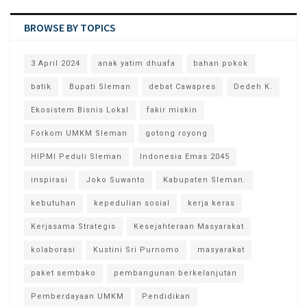
BROWSE BY TOPICS
3 April 2024
anak yatim dhuafa
bahan pokok
batik
Bupati Sleman
debat Cawapres
Dedeh K.
Ekosistem Bisnis Lokal
fakir miskin
Forkom UMKM Sleman
gotong royong
HIPMI Peduli Sleman
Indonesia Emas 2045
inspirasi
Joko Suwanto
Kabupaten Sleman.
kebutuhan
kepedulian sosial
kerja keras
Kerjasama Strategis
Kesejahteraan Masyarakat
kolaborasi
Kustini Sri Purnomo
masyarakat
paket sembako
pembangunan berkelanjutan
Pemberdayaan UMKM
Pendidikan