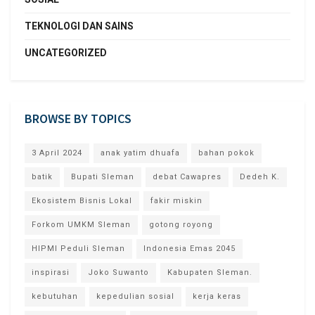
TEKNOLOGI DAN SAINS
UNCATEGORIZED
BROWSE BY TOPICS
3 April 2024
anak yatim dhuafa
bahan pokok
batik
Bupati Sleman
debat Cawapres
Dedeh K.
Ekosistem Bisnis Lokal
fakir miskin
Forkom UMKM Sleman
gotong royong
HIPMI Peduli Sleman
Indonesia Emas 2045
inspirasi
Joko Suwanto
Kabupaten Sleman.
kebutuhan
kepedulian sosial
kerja keras