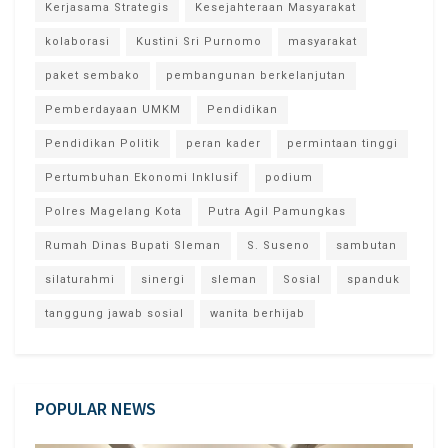
Kerjasama Strategis
Kesejahteraan Masyarakat
kolaborasi
Kustini Sri Purnomo
masyarakat
paket sembako
pembangunan berkelanjutan
Pemberdayaan UMKM
Pendidikan
Pendidikan Politik
peran kader
permintaan tinggi
Pertumbuhan Ekonomi Inklusif
podium
Polres Magelang Kota
Putra Agil Pamungkas
Rumah Dinas Bupati Sleman
S. Suseno
sambutan
silaturahmi
sinergi
sleman
Sosial
spanduk
tanggung jawab sosial
wanita berhijab
POPULAR NEWS