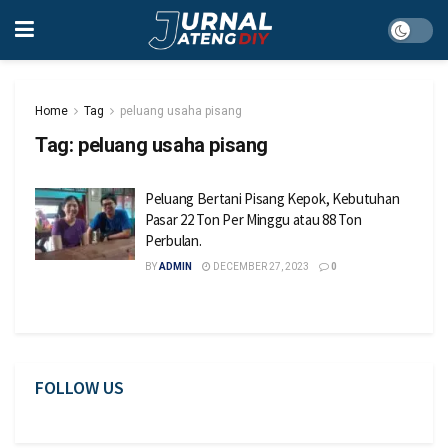
Home
Tag
peluang usaha pisang
Tag:
peluang usaha pisang
Peluang Bertani Pisang Kepok, Kebutuhan
Pasar 22 Ton Per Minggu atau 88 Ton
Perbulan.
BY
ADMIN
DECEMBER 27, 2023
0
FOLLOW US