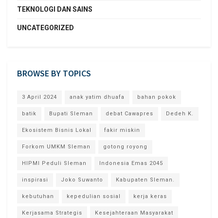
TEKNOLOGI DAN SAINS
UNCATEGORIZED
BROWSE BY TOPICS
3 April 2024
anak yatim dhuafa
bahan pokok
batik
Bupati Sleman
debat Cawapres
Dedeh K.
Ekosistem Bisnis Lokal
fakir miskin
Forkom UMKM Sleman
gotong royong
HIPMI Peduli Sleman
Indonesia Emas 2045
inspirasi
Joko Suwanto
Kabupaten Sleman.
kebutuhan
kepedulian sosial
kerja keras
Kerjasama Strategis
Kesejahteraan Masyarakat