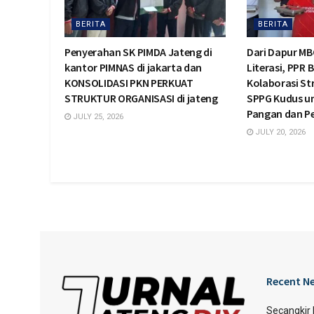
BERITA
BERITA
Penyerahan SK PIMDA Jateng di
Dari Dapur MB
kantor PIMNAS di jakarta dan
Literasi, PPR 
KONSOLIDASI PKN PERKUAT
Kolaborasi St
STRUKTUR ORGANISASI di jateng
SPPG Kudus u
Pangan dan 
JULY 25, 2026
JULY 20, 2026
Recent N
Secangkir