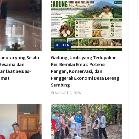
BERITA
Manusia yang Selalu
Gadung, Umbi yang Terlupakan
 Sesama dan
Kini Bernilai Emas: Potensi
anfaat Seluas-
Pangan, Konservasi, dan
 Umat
Penggerak Ekonomi Desa Lereng
Sumbing
AUGUST 2, 2026