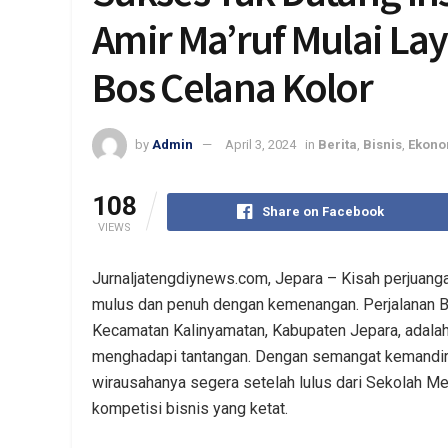
Amir Ma’ruf Mulai La
Bos Celana Kolor
by
Admin
April 3, 2024
in
Berita
,
Bisnis
,
Ekono
108
Share on Facebook
VIEWS
Jurnaljatengdiynews.com, Jepara – Kisah perjuang
mulus dan penuh dengan kemenangan. Perjalanan Ba
Kecamatan Kalinyamatan, Kabupaten Jepara, adalah 
menghadapi tantangan. Dengan semangat kemandiria
wirausahanya segera setelah lulus dari Sekolah Me
kompetisi bisnis yang ketat.