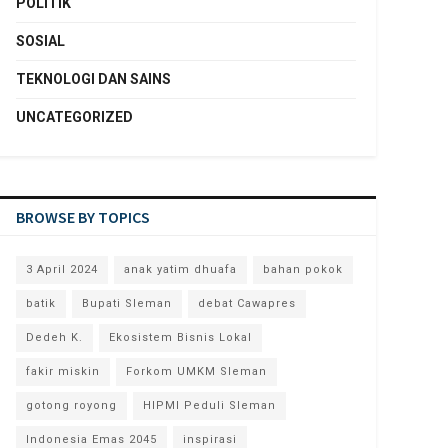
POLITIK
SOSIAL
TEKNOLOGI DAN SAINS
UNCATEGORIZED
BROWSE BY TOPICS
3 April 2024
anak yatim dhuafa
bahan pokok
batik
Bupati Sleman
debat Cawapres
Dedeh K.
Ekosistem Bisnis Lokal
fakir miskin
Forkom UMKM Sleman
gotong royong
HIPMI Peduli Sleman
Indonesia Emas 2045
inspirasi