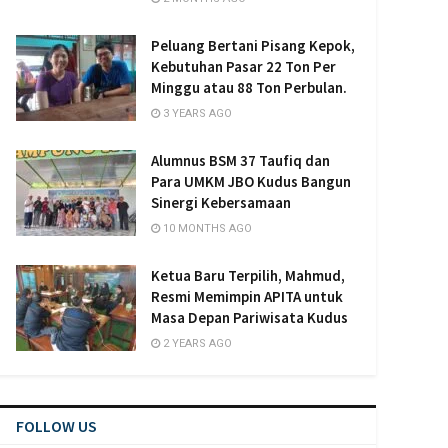
Peluang Bertani Pisang Kepok,
Kebutuhan Pasar 22 Ton Per
Minggu atau 88 Ton Perbulan.
3 YEARS AGO
Alumnus BSM 37 Taufiq dan
Para UMKM JBO Kudus Bangun
Sinergi Kebersamaan
10 MONTHS AGO
Ketua Baru Terpilih, Mahmud,
Resmi Memimpin APITA untuk
Masa Depan Pariwisata Kudus
2 YEARS AGO
FOLLOW US