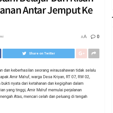
yanan Antar Jemput Ke
A
0
mi
A
Share on Twitter
an dan keberhasilan seorang wirausahawan tidak selalu
pak Amir Ma’ruf, warga Desa Kriyan, RT 07, RW 02,
bukti nyata dari ketahanan dan kegigihan dalam
n yang tinggi, Amir Ma’ruf memulai perjalanan
nengah Atas, mencari celah dan peluang di tengah