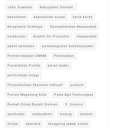
Joko Suwanto
Kabupaten Sleman.
kebutuhan
kepedulian sosial
kerja keras
Kerjasama Strategis
Kesejahteraan Masyarakat
kolaborasi
Kustini Sri Purnomo
masyarakat
paket sembako
pembangunan berkelanjutan
Pemberdayaan UMKM
Pendidikan
Pendidikan Politik
peran kader
permintaan tinggi
Pertumbuhan Ekonomi Inklusif
podium
Polres Magelang Kota
Putra Agil Pamungkas
Rumah Dinas Bupati Sleman
S. Suseno
sambutan
silaturahmi
sinergi
sleman
Sosial
spanduk
tanggung jawab sosial