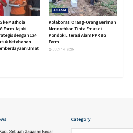
AGAMA
G ke Mushola
Kolaborasi Orang-Orang Beriman
BG Farm Jajaki
Menorehkan Tinta Emas di
rategis dengan 124
Pondok Literasi Alam PPR BG
ntuk Ketahanan
Farm
Pemberdayaan Umat
JULY 14, 2026
ews
Category
Category
 Kopi, Sebuah Gagasan Besar