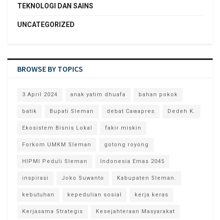
TEKNOLOGI DAN SAINS
UNCATEGORIZED
BROWSE BY TOPICS
3 April 2024
anak yatim dhuafa
bahan pokok
batik
Bupati Sleman
debat Cawapres
Dedeh K.
Ekosistem Bisnis Lokal
fakir miskin
Forkom UMKM Sleman
gotong royong
HIPMI Peduli Sleman
Indonesia Emas 2045
inspirasi
Joko Suwanto
Kabupaten Sleman.
kebutuhan
kepedulian sosial
kerja keras
Kerjasama Strategis
Kesejahteraan Masyarakat