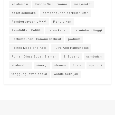
kolaborasi
Kustini Sri Purnomo
masyarakat
paket sembako
pembangunan berkelanjutan
Pemberdayaan UMKM
Pendidikan
Pendidikan Politik
peran kader
permintaan tinggi
Pertumbuhan Ekonomi Inklusif
podium
Polres Magelang Kota
Putra Agil Pamungkas
Rumah Dinas Bupati Sleman
S. Suseno
sambutan
silaturahmi
sinergi
sleman
Sosial
spanduk
tanggung jawab sosial
wanita berhijab