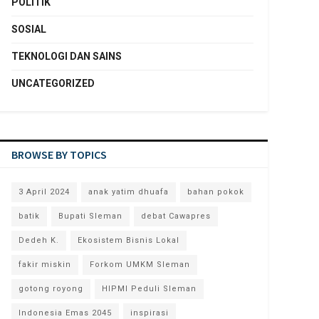
POLITIK
SOSIAL
TEKNOLOGI DAN SAINS
UNCATEGORIZED
BROWSE BY TOPICS
3 April 2024
anak yatim dhuafa
bahan pokok
batik
Bupati Sleman
debat Cawapres
Dedeh K.
Ekosistem Bisnis Lokal
fakir miskin
Forkom UMKM Sleman
gotong royong
HIPMI Peduli Sleman
Indonesia Emas 2045
inspirasi