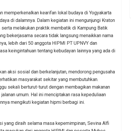
an memperkenalkan kearifan lokal budaya di Yogyakarta
ya di dalamnya. Dalam kegiatan ini mengunjungi Kraton
 serta melakukan praktik membatik di Kampung Batik
ang bekerjasama secara tidak langsung menaikkan nama
knya, lebih dari 50 anggota HIPMI PT UPNVY dan
rasa keingintahuan tentang kebudayan lainnya yang ada di
akan aksi sosial dan berkelanjutan, mendorong pengusaha
hatikan masyarakat sekitar yang membutuhkan.
nggu sekali berturut-turut dengan membagikan makanan
i jalanan umum. Hal ini menciptakan rasa kepeduliaan
ya mengikuti kegiatan hipmi berbagi ini.
si yang diraih selama masa kepemimpinan, Sevina Alfi
rta masukan dari anggota HIPMI dan peserta Mubes.