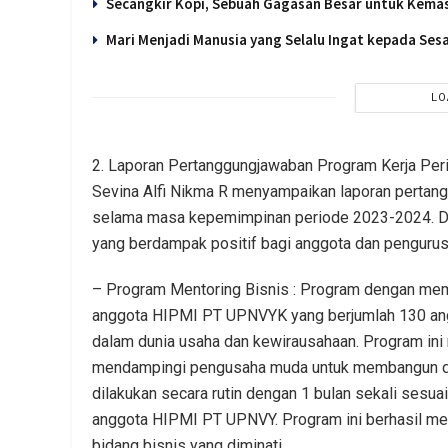
Secangkir Kopi, Sebuah Gagasan Besar untuk Kema
Mari Menjadi Manusia yang Selalu Ingat kepada Se
LO
2. Laporan Pertanggungjawaban Program Kerja Pe
Sevina Alfi Nikma R menyampaikan laporan pertangg
selama masa kepemimpinan periode 2023-2024. Dal
yang berdampak positif bagi anggota dan pengurus 
– Program Mentoring Bisnis : Program dengan mem
anggota HIPMI PT UPNVYK yang berjumlah 130 ang
dalam dunia usaha dan kewirausahaan. Program in
mendampingi pengusaha muda untuk membangun da
dilakukan secara rutin dengan 1 bulan sekali sesua
anggota HIPMI PT UPNVY. Program ini berhasil m
bidang bisnis yang diminati.