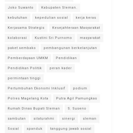
Joko Suwanto
Kabupaten Sleman.
kebutuhan
kepedulian sosial
kerja keras
Kerjasama Strategis
Kesejahteraan Masyarakat
kolaborasi
Kustini Sri Purnomo
masyarakat
paket sembako
pembangunan berkelanjutan
Pemberdayaan UMKM
Pendidikan
Pendidikan Politik
peran kader
permintaan tinggi
Pertumbuhan Ekonomi Inklusif
podium
Polres Magelang Kota
Putra Agil Pamungkas
Rumah Dinas Bupati Sleman
S. Suseno
sambutan
silaturahmi
sinergi
sleman
Sosial
spanduk
tanggung jawab sosial