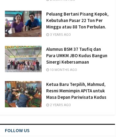
Peluang Bertani Pisang Kepok,
Kebutuhan Pasar 22 Ton Per
Minggu atau 88 Ton Perbulan.
3 YEARS AGO
Alumnus BSM 37 Taufiq dan
Para UMKM JBO Kudus Bangun
Sinergi Kebersamaan
10 MONTHS AGO
Ketua Baru Terpilih, Mahmud,
Resmi Memimpin APITA untuk
Masa Depan Pariwisata Kudus
2 YEARS AGO
FOLLOW US