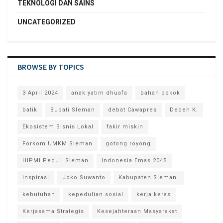
TEKNOLOGI DAN SAINS
UNCATEGORIZED
BROWSE BY TOPICS
3 April 2024
anak yatim dhuafa
bahan pokok
batik
Bupati Sleman
debat Cawapres
Dedeh K.
Ekosistem Bisnis Lokal
fakir miskin
Forkom UMKM Sleman
gotong royong
HIPMI Peduli Sleman
Indonesia Emas 2045
inspirasi
Joko Suwanto
Kabupaten Sleman.
kebutuhan
kepedulian sosial
kerja keras
Kerjasama Strategis
Kesejahteraan Masyarakat