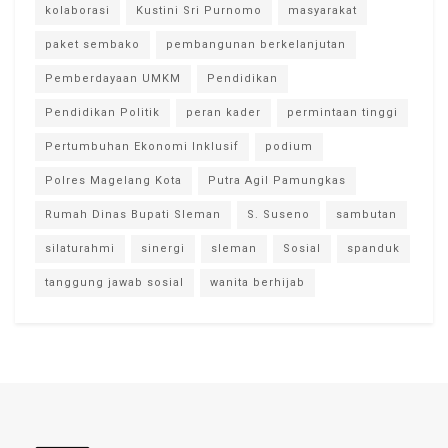
kolaborasi
Kustini Sri Purnomo
masyarakat
paket sembako
pembangunan berkelanjutan
Pemberdayaan UMKM
Pendidikan
Pendidikan Politik
peran kader
permintaan tinggi
Pertumbuhan Ekonomi Inklusif
podium
Polres Magelang Kota
Putra Agil Pamungkas
Rumah Dinas Bupati Sleman
S. Suseno
sambutan
silaturahmi
sinergi
sleman
Sosial
spanduk
tanggung jawab sosial
wanita berhijab