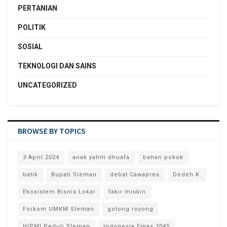
PERTANIAN
POLITIK
SOSIAL
TEKNOLOGI DAN SAINS
UNCATEGORIZED
BROWSE BY TOPICS
3 April 2024
anak yatim dhuafa
bahan pokok
batik
Bupati Sleman
debat Cawapres
Dedeh K.
Ekosistem Bisnis Lokal
fakir miskin
Forkom UMKM Sleman
gotong royong
HIPMI Peduli Sleman
Indonesia Emas 2045