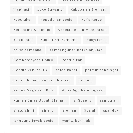
inspirasi
Joko Suwanto
Kabupaten Sleman.
kebutuhan
kepedulian sosial
kerja keras
Kerjasama Strategis
Kesejahteraan Masyarakat
kolaborasi
Kustini Sri Purnomo
masyarakat
paket sembako
pembangunan berkelanjutan
Pemberdayaan UMKM
Pendidikan
Pendidikan Politik
peran kader
permintaan tinggi
Pertumbuhan Ekonomi Inklusif
podium
Polres Magelang Kota
Putra Agil Pamungkas
Rumah Dinas Bupati Sleman
S. Suseno
sambutan
silaturahmi
sinergi
sleman
Sosial
spanduk
tanggung jawab sosial
wanita berhijab