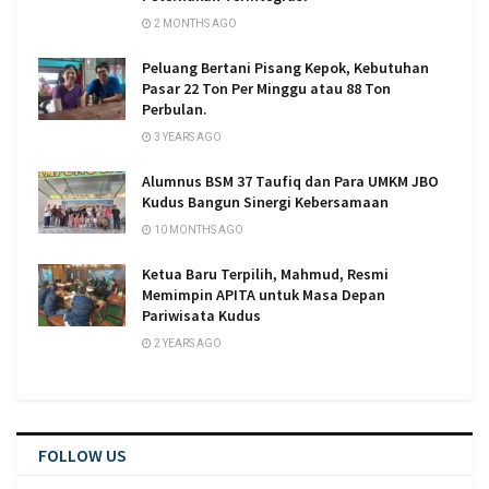
2 MONTHS AGO
Peluang Bertani Pisang Kepok, Kebutuhan
Pasar 22 Ton Per Minggu atau 88 Ton
Perbulan.
3 YEARS AGO
Alumnus BSM 37 Taufiq dan Para UMKM JBO
Kudus Bangun Sinergi Kebersamaan
10 MONTHS AGO
Ketua Baru Terpilih, Mahmud, Resmi
Memimpin APITA untuk Masa Depan
Pariwisata Kudus
2 YEARS AGO
FOLLOW US