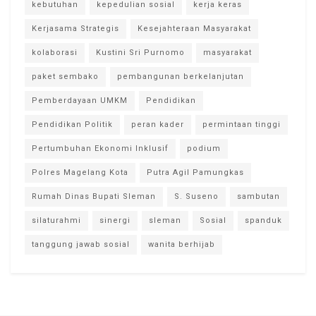
kebutuhan
kepedulian sosial
kerja keras
Kerjasama Strategis
Kesejahteraan Masyarakat
kolaborasi
Kustini Sri Purnomo
masyarakat
paket sembako
pembangunan berkelanjutan
Pemberdayaan UMKM
Pendidikan
Pendidikan Politik
peran kader
permintaan tinggi
Pertumbuhan Ekonomi Inklusif
podium
Polres Magelang Kota
Putra Agil Pamungkas
Rumah Dinas Bupati Sleman
S. Suseno
sambutan
silaturahmi
sinergi
sleman
Sosial
spanduk
tanggung jawab sosial
wanita berhijab