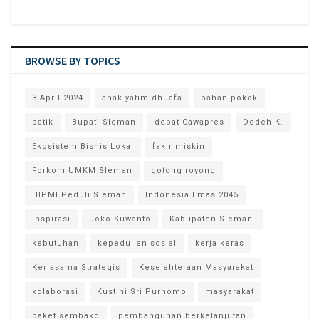
BROWSE BY TOPICS
3 April 2024
anak yatim dhuafa
bahan pokok
batik
Bupati Sleman
debat Cawapres
Dedeh K.
Ekosistem Bisnis Lokal
fakir miskin
Forkom UMKM Sleman
gotong royong
HIPMI Peduli Sleman
Indonesia Emas 2045
inspirasi
Joko Suwanto
Kabupaten Sleman.
kebutuhan
kepedulian sosial
kerja keras
Kerjasama Strategis
Kesejahteraan Masyarakat
kolaborasi
Kustini Sri Purnomo
masyarakat
paket sembako
pembangunan berkelanjutan