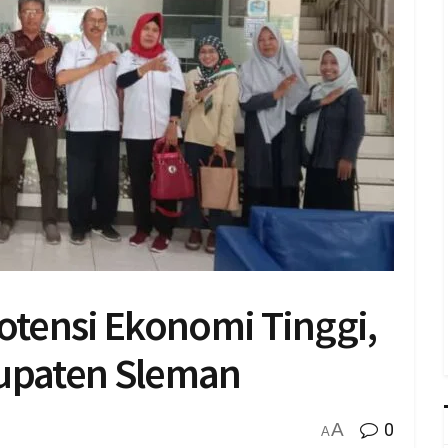
Potensi Ekonomi Tinggi,
bupaten Sleman
A
0
A