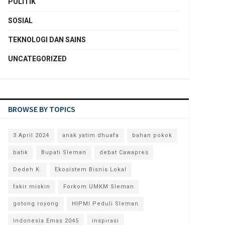
POLITIK
SOSIAL
TEKNOLOGI DAN SAINS
UNCATEGORIZED
BROWSE BY TOPICS
3 April 2024
anak yatim dhuafa
bahan pokok
batik
Bupati Sleman
debat Cawapres
Dedeh K.
Ekosistem Bisnis Lokal
fakir miskin
Forkom UMKM Sleman
gotong royong
HIPMI Peduli Sleman
Indonesia Emas 2045
inspirasi