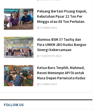
Peluang Bertani Pisang Kepok,
Kebutuhan Pasar 22 Ton Per
Minggu atau 88 Ton Perbulan.
3 YEARS AGO
Alumnus BSM 37 Taufiq dan
Para UMKM JBO Kudus Bangun
Sinergi Kebersamaan
10 MONTHS AGO
Ketua Baru Terpilih, Mahmud,
Resmi Memimpin APITA untuk
Masa Depan Pariwisata Kudus
2 YEARS AGO
FOLLOW US