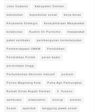
Joko Suwanto
Kabupaten Sleman.
kebutuhan
kepedulian sosial
kerja keras
Kerjasama Strategis
Kesejahteraan Masyarakat
kolaborasi
Kustini Sri Purnomo
masyarakat
paket sembako
pembangunan berkelanjutan
Pemberdayaan UMKM
Pendidikan
Pendidikan Politik
peran kader
permintaan tinggi
Pertumbuhan Ekonomi Inklusif
podium
Polres Magelang Kota
Putra Agil Pamungkas
Rumah Dinas Bupati Sleman
S. Suseno
sambutan
silaturahmi
sinergi
sleman
Sosial
spanduk
tanggung jawab sosial