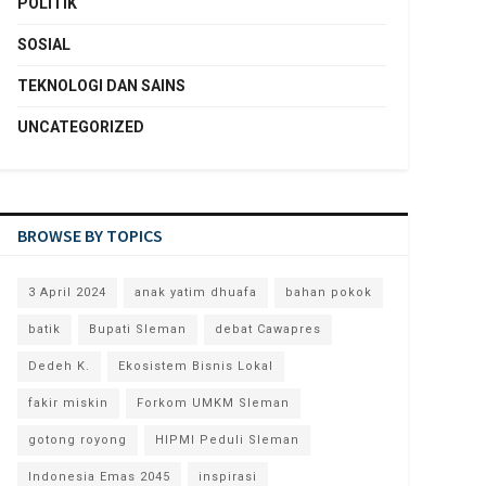
POLITIK
SOSIAL
TEKNOLOGI DAN SAINS
UNCATEGORIZED
BROWSE BY TOPICS
3 April 2024
anak yatim dhuafa
bahan pokok
batik
Bupati Sleman
debat Cawapres
Dedeh K.
Ekosistem Bisnis Lokal
fakir miskin
Forkom UMKM Sleman
gotong royong
HIPMI Peduli Sleman
Indonesia Emas 2045
inspirasi