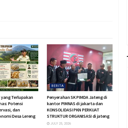
BERITA
 yang Terlupakan
Penyerahan SK PIMDA Jateng di
Emas: Potensi
kantor PIMNAS di jakarta dan
rvasi, dan
KONSOLIDASI PKN PERKUAT
onomi Desa Lereng
STRUKTUR ORGANISASI di jateng
JULY 25, 2026