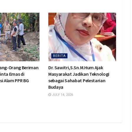
BERITA
rang-Orang Beriman
Dr. Sawitri,S.Sn.M.Hum Ajak
inta Emas di
Masyarakat Jadikan Teknologi
si Alam PPR BG
sebagai Sahabat Pelestarian
Budaya
JULY 14, 2026