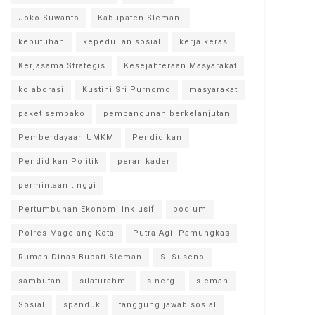
Joko Suwanto
Kabupaten Sleman.
kebutuhan
kepedulian sosial
kerja keras
Kerjasama Strategis
Kesejahteraan Masyarakat
kolaborasi
Kustini Sri Purnomo
masyarakat
paket sembako
pembangunan berkelanjutan
Pemberdayaan UMKM
Pendidikan
Pendidikan Politik
peran kader
permintaan tinggi
Pertumbuhan Ekonomi Inklusif
podium
Polres Magelang Kota
Putra Agil Pamungkas
Rumah Dinas Bupati Sleman
S. Suseno
sambutan
silaturahmi
sinergi
sleman
Sosial
spanduk
tanggung jawab sosial