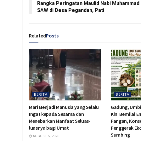
Rangka Peringatan Maulid Nabi Muhammad
SAW di Desa Pegandan, Pati
Related
Posts
BERITA
BERITA
Mari Menjadi Manusia yang Selalu
Gadung, Umbi
Ingat kepada Sesama dan
Kini Bernilai 
Menebarkan Manfaat Seluas-
Pangan, Konse
luasnya bagi Umat
Penggerak Ek
Sumbing
AUGUST 5, 2026