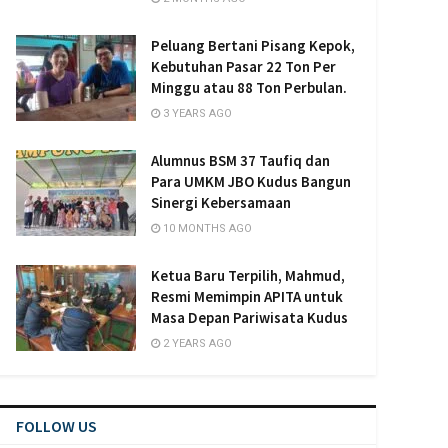
Peluang Bertani Pisang Kepok,
Kebutuhan Pasar 22 Ton Per
Minggu atau 88 Ton Perbulan.
3 YEARS AGO
Alumnus BSM 37 Taufiq dan
Para UMKM JBO Kudus Bangun
Sinergi Kebersamaan
10 MONTHS AGO
Ketua Baru Terpilih, Mahmud,
Resmi Memimpin APITA untuk
Masa Depan Pariwisata Kudus
2 YEARS AGO
FOLLOW US