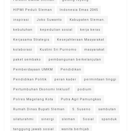
HIPMI Peduli Sleman
Indonesia Emas 2045
inspirasi
Joko Suwanto
Kabupaten Sleman.
kebutuhan
kepedulian sosial
kerja keras
Kerjasama Strategis
Kesejahteraan Masyarakat
kolaborasi
Kustini Sri Purnomo
masyarakat
paket sembako
pembangunan berkelanjutan
Pemberdayaan UMKM
Pendidikan
Pendidikan Politik
peran kader
permintaan tinggi
Pertumbuhan Ekonomi Inklusif
podium
Polres Magelang Kota
Putra Agil Pamungkas
Rumah Dinas Bupati Sleman
S. Suseno
sambutan
silaturahmi
sinergi
sleman
Sosial
spanduk
tanggung jawab sosial
wanita berhijab