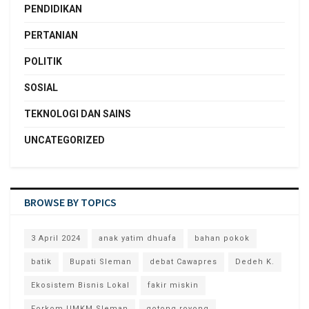
PENDIDIKAN
PERTANIAN
POLITIK
SOSIAL
TEKNOLOGI DAN SAINS
UNCATEGORIZED
BROWSE BY TOPICS
3 April 2024
anak yatim dhuafa
bahan pokok
batik
Bupati Sleman
debat Cawapres
Dedeh K.
Ekosistem Bisnis Lokal
fakir miskin
Forkom UMKM Sleman
gotong royong