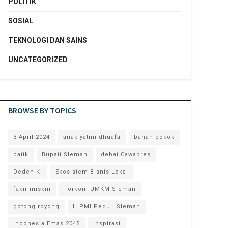
POLITIK
SOSIAL
TEKNOLOGI DAN SAINS
UNCATEGORIZED
BROWSE BY TOPICS
3 April 2024
anak yatim dhuafa
bahan pokok
batik
Bupati Sleman
debat Cawapres
Dedeh K.
Ekosistem Bisnis Lokal
fakir miskin
Forkom UMKM Sleman
gotong royong
HIPMI Peduli Sleman
Indonesia Emas 2045
inspirasi