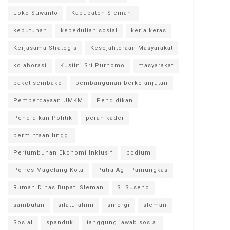
Joko Suwanto
Kabupaten Sleman.
kebutuhan
kepedulian sosial
kerja keras
Kerjasama Strategis
Kesejahteraan Masyarakat
kolaborasi
Kustini Sri Purnomo
masyarakat
paket sembako
pembangunan berkelanjutan
Pemberdayaan UMKM
Pendidikan
Pendidikan Politik
peran kader
permintaan tinggi
Pertumbuhan Ekonomi Inklusif
podium
Polres Magelang Kota
Putra Agil Pamungkas
Rumah Dinas Bupati Sleman
S. Suseno
sambutan
silaturahmi
sinergi
sleman
Sosial
spanduk
tanggung jawab sosial