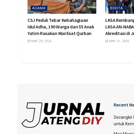
AGAMA
BERITA
CSJ Peduli Tebar Kebahagiaan
LKSA Rembang
Idul Adha, 190 Warga dan 55 Anak
LKSA AN-NABA 
Yatim Rasakan Manfaat Qurban
Akreditasi di 
MAY 29, 2026
MAY 21, 2026
Recent N
Secangkir
untuk Kem
Mari Menja