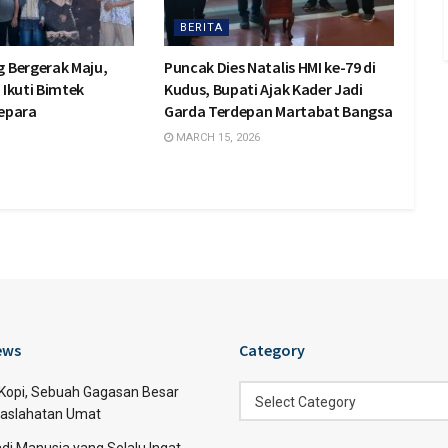
BERITA
 Bergerak Maju,
Puncak Dies Natalis HMI ke-79 di
Ikuti Bimtek
Kudus, Bupati Ajak Kader Jadi
Jepara
Garda Terdepan Martabat Bangsa
MARCH 15, 2026
ews
Category
Category
 Kopi, Sebuah Gagasan Besar
Select Category
aslahatan Umat
di Manusia yang Selalu Ingat