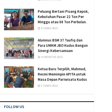
Peluang Bertani Pisang Kepok,
Kebutuhan Pasar 22 Ton Per
Minggu atau 88 Ton Perbulan.
3 YEARS AGO
Alumnus BSM 37 Taufiq dan
Para UMKM JBO Kudus Bangun
Sinergi Kebersamaan
10 MONTHS AGO
Ketua Baru Terpilih, Mahmud,
Resmi Memimpin APITA untuk
Masa Depan Pariwisata Kudus
2 YEARS AGO
FOLLOW US