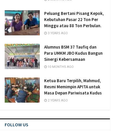
Peluang Bertani Pisang Kepok,
Kebutuhan Pasar 22 Ton Per
Minggu atau 88 Ton Perbulan.
3 YEARS AGO
Alumnus BSM 37 Taufiq dan
Para UMKM JBO Kudus Bangun
Sinergi Kebersamaan
10 MONTHS AGO
Ketua Baru Terpilih, Mahmud,
Resmi Memimpin APITA untuk
Masa Depan Pariwisata Kudus
2 YEARS AGO
FOLLOW US