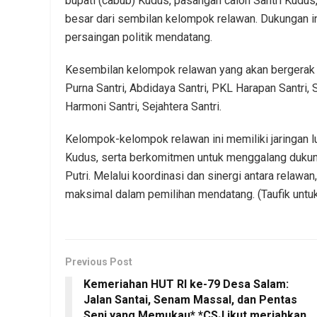
bupati (cabub) Kudus, pasangan calon Santri Kudus
besar dari sembilan kelompok relawan. Dukungan 
persaingan politik mendatang.
Kesembilan kelompok relawan yang akan bergerak 
Purna Santri, Abdidaya Santri, PKL Harapan Santri, Se
Harmoni Santri, Sejahtera Santri.
Kelompok-kelompok relawan ini memiliki jaringan l
Kudus, serta berkomitmen untuk menggalang dukun
Putri. Melalui koordinasi dan sinergi antara relawa
maksimal dalam pemilihan mendatang. (Taufik untu
Previous Post
Kemeriahan HUT RI ke-79 Desa Salam:
Jalan Santai, Senam Massal, dan Pentas
Seni yang Memukau* *CSJ ikut meriahkan