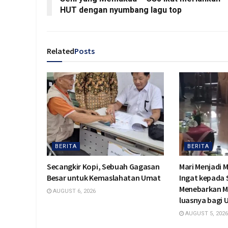
HUT dengan nyumbang lagu top
Related
Posts
BERITA
BERITA
Secangkir Kopi, Sebuah Gagasan
Mari Menjadi 
Besar untuk Kemaslahatan Umat
Ingat kepada
Menebarkan M
AUGUST 6, 2026
luasnya bagi
AUGUST 5, 2026