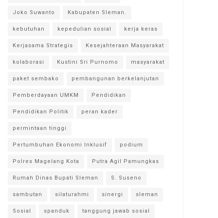
Joko Suwanto
Kabupaten Sleman.
kebutuhan
kepedulian sosial
kerja keras
Kerjasama Strategis
Kesejahteraan Masyarakat
kolaborasi
Kustini Sri Purnomo
masyarakat
paket sembako
pembangunan berkelanjutan
Pemberdayaan UMKM
Pendidikan
Pendidikan Politik
peran kader
permintaan tinggi
Pertumbuhan Ekonomi Inklusif
podium
Polres Magelang Kota
Putra Agil Pamungkas
Rumah Dinas Bupati Sleman
S. Suseno
sambutan
silaturahmi
sinergi
sleman
Sosial
spanduk
tanggung jawab sosial