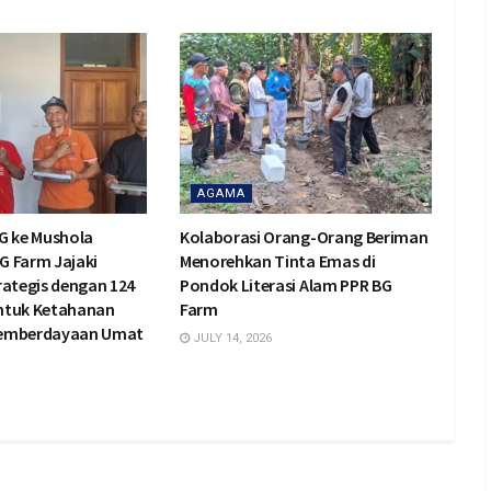
AGAMA
G ke Mushola
Kolaborasi Orang-Orang Beriman
BG Farm Jajaki
Menorehkan Tinta Emas di
rategis dengan 124
Pondok Literasi Alam PPR BG
ntuk Ketahanan
Farm
Pemberdayaan Umat
JULY 14, 2026