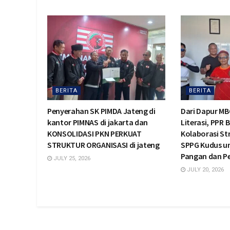
BERITA
BERITA
Penyerahan SK PIMDA Jateng di
Dari Dapur MB
kantor PIMNAS di jakarta dan
Literasi, PPR 
KONSOLIDASI PKN PERKUAT
Kolaborasi St
STRUKTUR ORGANISASI di jateng
SPPG Kudus u
Pangan dan 
JULY 25, 2026
JULY 20, 2026