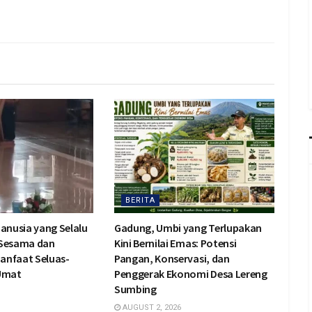
BERITA
Manusia yang Selalu
Gadung, Umbi yang Terlupakan
 Sesama dan
Kini Bernilai Emas: Potensi
anfaat Seluas-
Pangan, Konservasi, dan
 Umat
Penggerak Ekonomi Desa Lereng
Sumbing
AUGUST 2, 2026