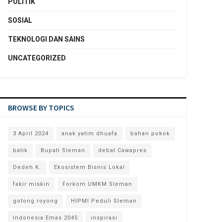
POLITIK
SOSIAL
TEKNOLOGI DAN SAINS
UNCATEGORIZED
BROWSE BY TOPICS
3 April 2024
anak yatim dhuafa
bahan pokok
batik
Bupati Sleman
debat Cawapres
Dedeh K.
Ekosistem Bisnis Lokal
fakir miskin
Forkom UMKM Sleman
gotong royong
HIPMI Peduli Sleman
Indonesia Emas 2045
inspirasi