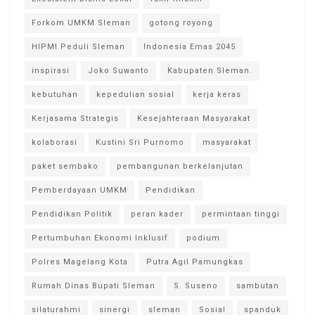
Forkom UMKM Sleman
gotong royong
HIPMI Peduli Sleman
Indonesia Emas 2045
inspirasi
Joko Suwanto
Kabupaten Sleman.
kebutuhan
kepedulian sosial
kerja keras
Kerjasama Strategis
Kesejahteraan Masyarakat
kolaborasi
Kustini Sri Purnomo
masyarakat
paket sembako
pembangunan berkelanjutan
Pemberdayaan UMKM
Pendidikan
Pendidikan Politik
peran kader
permintaan tinggi
Pertumbuhan Ekonomi Inklusif
podium
Polres Magelang Kota
Putra Agil Pamungkas
Rumah Dinas Bupati Sleman
S. Suseno
sambutan
silaturahmi
sinergi
sleman
Sosial
spanduk