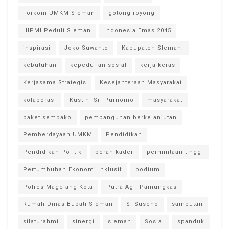
Forkom UMKM Sleman
gotong royong
HIPMI Peduli Sleman
Indonesia Emas 2045
inspirasi
Joko Suwanto
Kabupaten Sleman.
kebutuhan
kepedulian sosial
kerja keras
Kerjasama Strategis
Kesejahteraan Masyarakat
kolaborasi
Kustini Sri Purnomo
masyarakat
paket sembako
pembangunan berkelanjutan
Pemberdayaan UMKM
Pendidikan
Pendidikan Politik
peran kader
permintaan tinggi
Pertumbuhan Ekonomi Inklusif
podium
Polres Magelang Kota
Putra Agil Pamungkas
Rumah Dinas Bupati Sleman
S. Suseno
sambutan
silaturahmi
sinergi
sleman
Sosial
spanduk