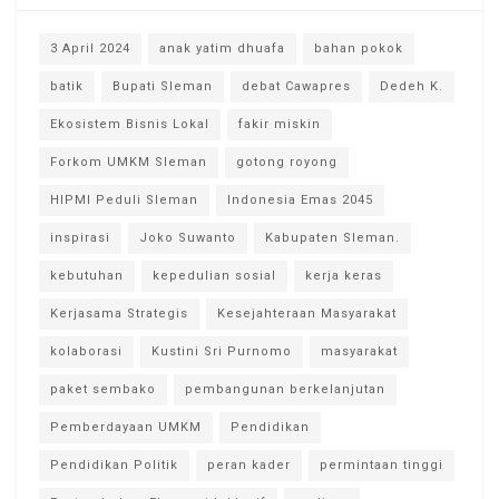
3 April 2024
anak yatim dhuafa
bahan pokok
batik
Bupati Sleman
debat Cawapres
Dedeh K.
Ekosistem Bisnis Lokal
fakir miskin
Forkom UMKM Sleman
gotong royong
HIPMI Peduli Sleman
Indonesia Emas 2045
inspirasi
Joko Suwanto
Kabupaten Sleman.
kebutuhan
kepedulian sosial
kerja keras
Kerjasama Strategis
Kesejahteraan Masyarakat
kolaborasi
Kustini Sri Purnomo
masyarakat
paket sembako
pembangunan berkelanjutan
Pemberdayaan UMKM
Pendidikan
Pendidikan Politik
peran kader
permintaan tinggi