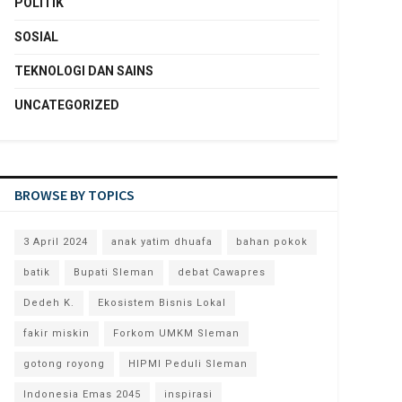
POLITIK
SOSIAL
TEKNOLOGI DAN SAINS
UNCATEGORIZED
BROWSE BY TOPICS
3 April 2024
anak yatim dhuafa
bahan pokok
batik
Bupati Sleman
debat Cawapres
Dedeh K.
Ekosistem Bisnis Lokal
fakir miskin
Forkom UMKM Sleman
gotong royong
HIPMI Peduli Sleman
Indonesia Emas 2045
inspirasi