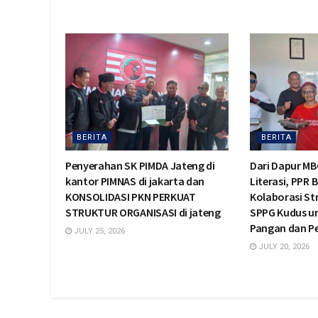
BERITA
BERITA
Penyerahan SK PIMDA Jateng di
Dari Dapur MB
kantor PIMNAS di jakarta dan
Literasi, PPR 
KONSOLIDASI PKN PERKUAT
Kolaborasi St
STRUKTUR ORGANISASI di jateng
SPPG Kudus u
Pangan dan 
JULY 25, 2026
JULY 20, 2026