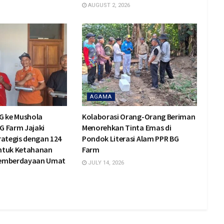
AUGUST 2, 2026
AGAMA
G ke Mushola
Kolaborasi Orang-Orang Beriman
BG Farm Jajaki
Menorehkan Tinta Emas di
rategis dengan 124
Pondok Literasi Alam PPR BG
ntuk Ketahanan
Farm
Pemberdayaan Umat
JULY 14, 2026