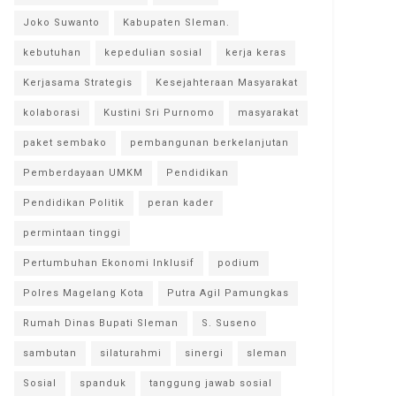
Joko Suwanto
Kabupaten Sleman.
kebutuhan
kepedulian sosial
kerja keras
Kerjasama Strategis
Kesejahteraan Masyarakat
kolaborasi
Kustini Sri Purnomo
masyarakat
paket sembako
pembangunan berkelanjutan
Pemberdayaan UMKM
Pendidikan
Pendidikan Politik
peran kader
permintaan tinggi
Pertumbuhan Ekonomi Inklusif
podium
Polres Magelang Kota
Putra Agil Pamungkas
Rumah Dinas Bupati Sleman
S. Suseno
sambutan
silaturahmi
sinergi
sleman
Sosial
spanduk
tanggung jawab sosial