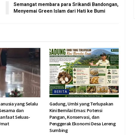
Semangat membara para Srikandi Bandongan,
Menyemai Green Islam dari Hati ke Bumi
BERITA
Manusia yang Selalu
Gadung, Umbi yang Terlupakan
 Sesama dan
Kini Bernilai Emas: Potensi
anfaat Seluas-
Pangan, Konservasi, dan
 Umat
Penggerak Ekonomi Desa Lereng
Sumbing