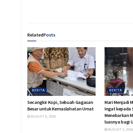
Related
Posts
BERITA
BERITA
Secangkir Kopi, Sebuah Gagasan
Mari Menjadi 
Besar untuk Kemaslahatan Umat
Ingat kepada
Menebarkan M
AUGUST 6, 2026
luasnya bagi
AUGUST 5, 2026