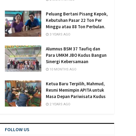
Peluang Bertani Pisang Kepok,
Kebutuhan Pasar 22 Ton Per
Minggu atau 88 Ton Perbulan.
3 YEARS AGO
Alumnus BSM 37 Taufiq dan
Para UMKM JBO Kudus Bangun
Sinergi Kebersamaan
10 MONTHS AGO
Ketua Baru Terpilih, Mahmud,
Resmi Memimpin APITA untuk
Masa Depan Pariwisata Kudus
2 YEARS AGO
FOLLOW US