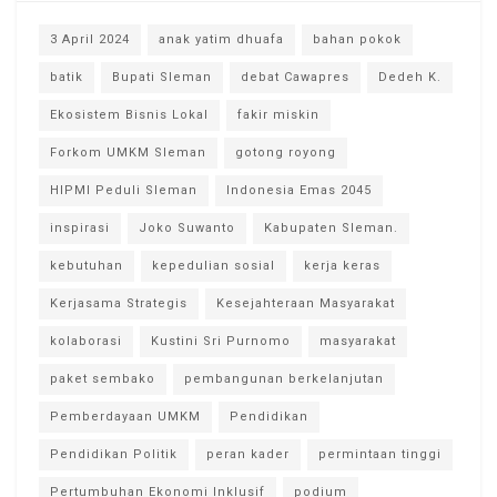
3 April 2024
anak yatim dhuafa
bahan pokok
batik
Bupati Sleman
debat Cawapres
Dedeh K.
Ekosistem Bisnis Lokal
fakir miskin
Forkom UMKM Sleman
gotong royong
HIPMI Peduli Sleman
Indonesia Emas 2045
inspirasi
Joko Suwanto
Kabupaten Sleman.
kebutuhan
kepedulian sosial
kerja keras
Kerjasama Strategis
Kesejahteraan Masyarakat
kolaborasi
Kustini Sri Purnomo
masyarakat
paket sembako
pembangunan berkelanjutan
Pemberdayaan UMKM
Pendidikan
Pendidikan Politik
peran kader
permintaan tinggi
Pertumbuhan Ekonomi Inklusif
podium