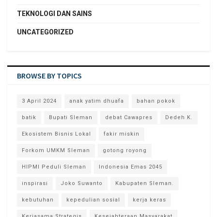
TEKNOLOGI DAN SAINS
UNCATEGORIZED
BROWSE BY TOPICS
3 April 2024
anak yatim dhuafa
bahan pokok
batik
Bupati Sleman
debat Cawapres
Dedeh K.
Ekosistem Bisnis Lokal
fakir miskin
Forkom UMKM Sleman
gotong royong
HIPMI Peduli Sleman
Indonesia Emas 2045
inspirasi
Joko Suwanto
Kabupaten Sleman.
kebutuhan
kepedulian sosial
kerja keras
Kerjasama Strategis
Kesejahteraan Masyarakat