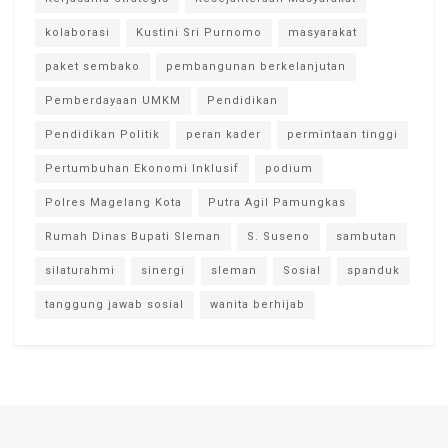
kolaborasi
Kustini Sri Purnomo
masyarakat
paket sembako
pembangunan berkelanjutan
Pemberdayaan UMKM
Pendidikan
Pendidikan Politik
peran kader
permintaan tinggi
Pertumbuhan Ekonomi Inklusif
podium
Polres Magelang Kota
Putra Agil Pamungkas
Rumah Dinas Bupati Sleman
S. Suseno
sambutan
silaturahmi
sinergi
sleman
Sosial
spanduk
tanggung jawab sosial
wanita berhijab