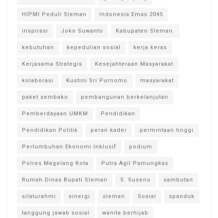
HIPMI Peduli Sleman
Indonesia Emas 2045
inspirasi
Joko Suwanto
Kabupaten Sleman.
kebutuhan
kepedulian sosial
kerja keras
Kerjasama Strategis
Kesejahteraan Masyarakat
kolaborasi
Kustini Sri Purnomo
masyarakat
paket sembako
pembangunan berkelanjutan
Pemberdayaan UMKM
Pendidikan
Pendidikan Politik
peran kader
permintaan tinggi
Pertumbuhan Ekonomi Inklusif
podium
Polres Magelang Kota
Putra Agil Pamungkas
Rumah Dinas Bupati Sleman
S. Suseno
sambutan
silaturahmi
sinergi
sleman
Sosial
spanduk
tanggung jawab sosial
wanita berhijab