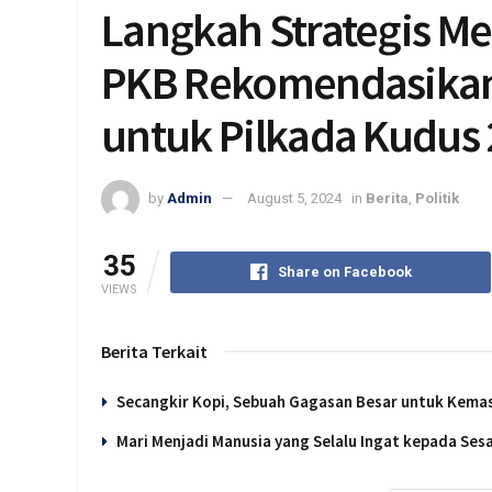
Langkah Strategis Me
PKB Rekomendasikan
untuk Pilkada Kudus
by
Admin
August 5, 2024
in
Berita
,
Politik
35
Share on Facebook
VIEWS
Berita Terkait
Secangkir Kopi, Sebuah Gagasan Besar untuk Kema
Mari Menjadi Manusia yang Selalu Ingat kepada Se