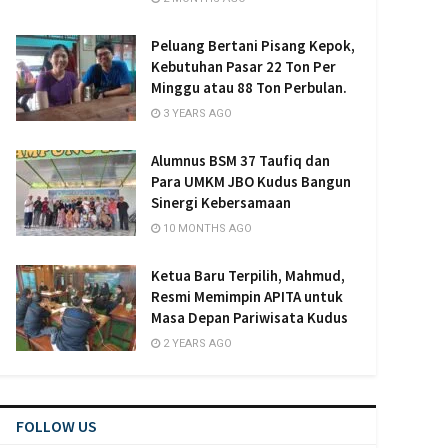
Peluang Bertani Pisang Kepok,
Kebutuhan Pasar 22 Ton Per
Minggu atau 88 Ton Perbulan.
3 YEARS AGO
Alumnus BSM 37 Taufiq dan
Para UMKM JBO Kudus Bangun
Sinergi Kebersamaan
10 MONTHS AGO
Ketua Baru Terpilih, Mahmud,
Resmi Memimpin APITA untuk
Masa Depan Pariwisata Kudus
2 YEARS AGO
FOLLOW US