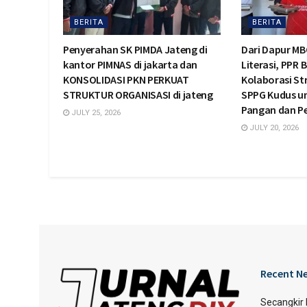
BERITA
BERITA
Penyerahan SK PIMDA Jateng di
Dari Dapur MB
kantor PIMNAS di jakarta dan
Literasi, PPR 
KONSOLIDASI PKN PERKUAT
Kolaborasi St
STRUKTUR ORGANISASI di jateng
SPPG Kudus u
Pangan dan 
JULY 25, 2026
JULY 20, 2026
Recent N
Secangkir