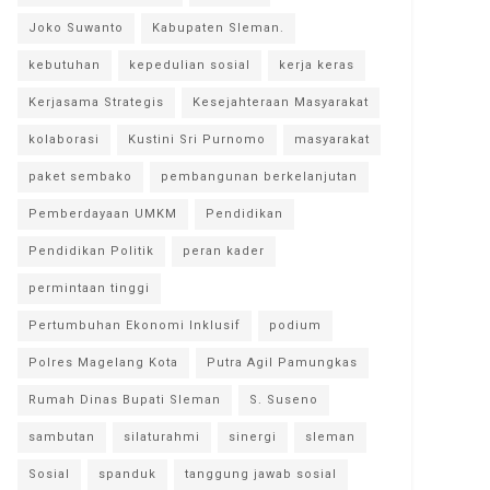
Joko Suwanto
Kabupaten Sleman.
kebutuhan
kepedulian sosial
kerja keras
Kerjasama Strategis
Kesejahteraan Masyarakat
kolaborasi
Kustini Sri Purnomo
masyarakat
paket sembako
pembangunan berkelanjutan
Pemberdayaan UMKM
Pendidikan
Pendidikan Politik
peran kader
permintaan tinggi
Pertumbuhan Ekonomi Inklusif
podium
Polres Magelang Kota
Putra Agil Pamungkas
Rumah Dinas Bupati Sleman
S. Suseno
sambutan
silaturahmi
sinergi
sleman
Sosial
spanduk
tanggung jawab sosial