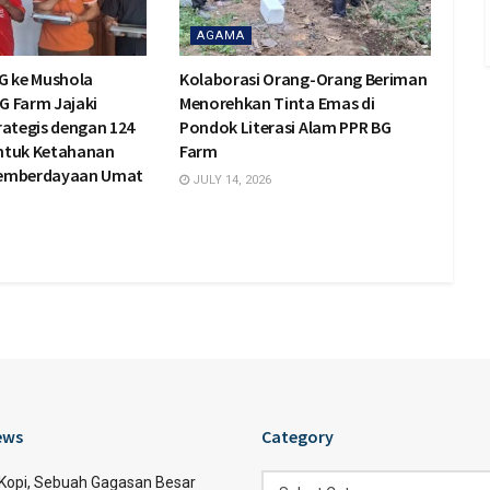
AGAMA
G ke Mushola
Kolaborasi Orang-Orang Beriman
BG Farm Jajaki
Menorehkan Tinta Emas di
rategis dengan 124
Pondok Literasi Alam PPR BG
ntuk Ketahanan
Farm
Pemberdayaan Umat
JULY 14, 2026
ews
Category
Category
 Kopi, Sebuah Gagasan Besar