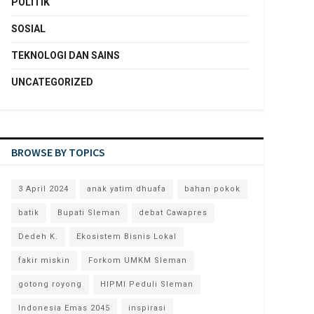
POLITIK
SOSIAL
TEKNOLOGI DAN SAINS
UNCATEGORIZED
BROWSE BY TOPICS
3 April 2024
anak yatim dhuafa
bahan pokok
batik
Bupati Sleman
debat Cawapres
Dedeh K.
Ekosistem Bisnis Lokal
fakir miskin
Forkom UMKM Sleman
gotong royong
HIPMI Peduli Sleman
Indonesia Emas 2045
inspirasi