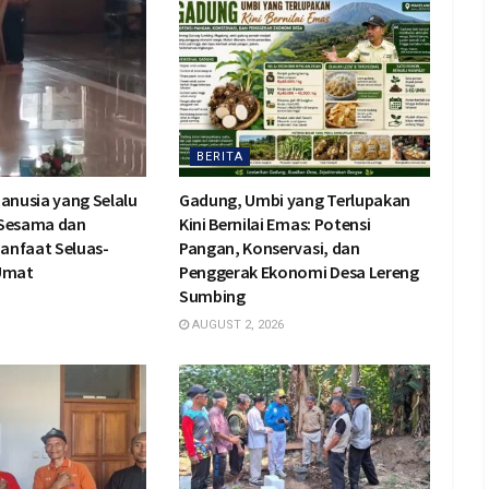
BERITA
Manusia yang Selalu
Gadung, Umbi yang Terlupakan
 Sesama dan
Kini Bernilai Emas: Potensi
anfaat Seluas-
Pangan, Konservasi, dan
 Umat
Penggerak Ekonomi Desa Lereng
Sumbing
AUGUST 2, 2026