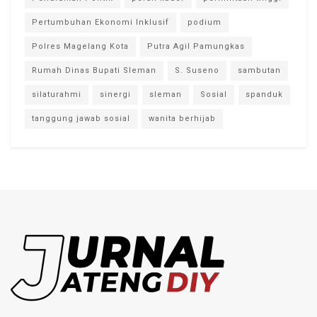
Pertumbuhan Ekonomi Inklusif
podium
Polres Magelang Kota
Putra Agil Pamungkas
Rumah Dinas Bupati Sleman
S. Suseno
sambutan
silaturahmi
sinergi
sleman
Sosial
spanduk
tanggung jawab sosial
wanita berhijab