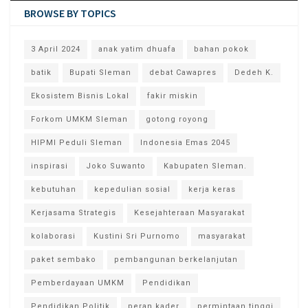
BROWSE BY TOPICS
3 April 2024
anak yatim dhuafa
bahan pokok
batik
Bupati Sleman
debat Cawapres
Dedeh K.
Ekosistem Bisnis Lokal
fakir miskin
Forkom UMKM Sleman
gotong royong
HIPMI Peduli Sleman
Indonesia Emas 2045
inspirasi
Joko Suwanto
Kabupaten Sleman.
kebutuhan
kepedulian sosial
kerja keras
Kerjasama Strategis
Kesejahteraan Masyarakat
kolaborasi
Kustini Sri Purnomo
masyarakat
paket sembako
pembangunan berkelanjutan
Pemberdayaan UMKM
Pendidikan
Pendidikan Politik
peran kader
permintaan tinggi