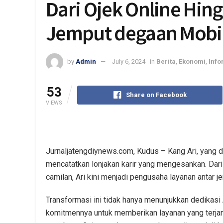
Dari Ojek Online Hin
Jemput degaan Mobil
by
Admin
July 6, 2024
in
Berita
,
Ekonomi
,
Info
53
Share on Facebook
VIEWS
Jurnaljatengdiynews.com, Kudus – Kang Ari, yang di
mencatatkan lonjakan karir yang mengesankan. Dar
camilan, Ari kini menjadi pengusaha layanan antar
Transformasi ini tidak hanya menunjukkan dedikas
komitmennya untuk memberikan layanan yang terja