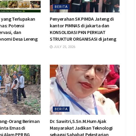
BERITA
 yang Terlupakan
Penyerahan SK PIMDA Jateng di
Emas: Potensi
kantor PIMNAS di jakarta dan
rvasi, dan
KONSOLIDASI PKN PERKUAT
onomi Desa Lereng
STRUKTUR ORGANISASI di jateng
JULY 25, 2026
BERITA
rang-Orang Beriman
Dr. Sawitri,S.Sn.M.Hum Ajak
inta Emas di
Masyarakat Jadikan Teknologi
si Alam PPR BG
sebagai Sahabat Pelestarian