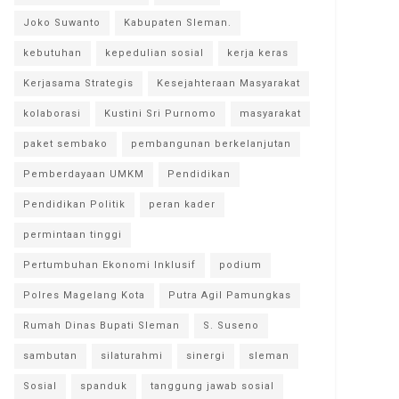
Joko Suwanto
Kabupaten Sleman.
kebutuhan
kepedulian sosial
kerja keras
Kerjasama Strategis
Kesejahteraan Masyarakat
kolaborasi
Kustini Sri Purnomo
masyarakat
paket sembako
pembangunan berkelanjutan
Pemberdayaan UMKM
Pendidikan
Pendidikan Politik
peran kader
permintaan tinggi
Pertumbuhan Ekonomi Inklusif
podium
Polres Magelang Kota
Putra Agil Pamungkas
Rumah Dinas Bupati Sleman
S. Suseno
sambutan
silaturahmi
sinergi
sleman
Sosial
spanduk
tanggung jawab sosial