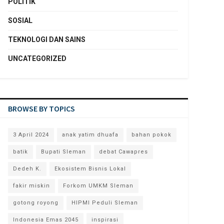
POLITIK
SOSIAL
TEKNOLOGI DAN SAINS
UNCATEGORIZED
BROWSE BY TOPICS
3 April 2024
anak yatim dhuafa
bahan pokok
batik
Bupati Sleman
debat Cawapres
Dedeh K.
Ekosistem Bisnis Lokal
fakir miskin
Forkom UMKM Sleman
gotong royong
HIPMI Peduli Sleman
Indonesia Emas 2045
inspirasi