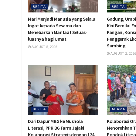
BERITA
BERITA
Mari Menjadi Manusia yang Selalu
Gadung, Umbi
Ingat kepada Sesama dan
Kini Bernilai 
Menebarkan Manfaat Seluas-
Pangan, Konse
luasnya bagi Umat
Penggerak Ek
Sumbing
AUGUST 5, 2026
AUGUST 2, 2026
BERITA
AGAMA
Dari Dapur MBG ke Mushola
Kolaborasi O
Literasi, PPR BG Farm Jajaki
Menorehkan T
Kolaborasi Strategis dengan 124
Pondok Litera