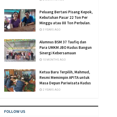
Peluang Bertani Pisang Kepok,
Kebutuhan Pasar 22 Ton Per
Minggu atau 88 Ton Perbulan.
3 YEARS AGO
Alumnus BSM 37 Taufiq dan
Para UMKM JBO Kudus Bangun
Sinergi Kebersamaan
10 MONTHS AGO
Ketua Baru Terpilih, Mahmud,
Resmi Memimpin APITA untuk
Masa Depan Pariwisata Kudus
2 YEARS AGO
FOLLOW US