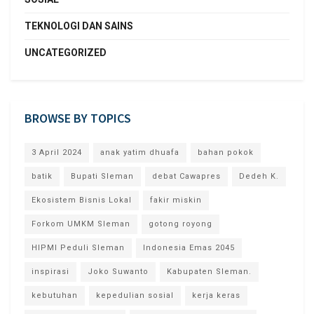
TEKNOLOGI DAN SAINS
UNCATEGORIZED
BROWSE BY TOPICS
3 April 2024
anak yatim dhuafa
bahan pokok
batik
Bupati Sleman
debat Cawapres
Dedeh K.
Ekosistem Bisnis Lokal
fakir miskin
Forkom UMKM Sleman
gotong royong
HIPMI Peduli Sleman
Indonesia Emas 2045
inspirasi
Joko Suwanto
Kabupaten Sleman.
kebutuhan
kepedulian sosial
kerja keras