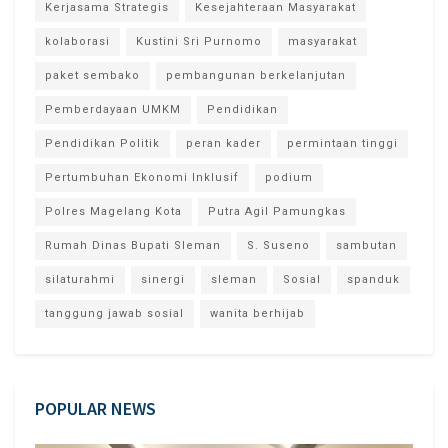
Kerjasama Strategis
Kesejahteraan Masyarakat
kolaborasi
Kustini Sri Purnomo
masyarakat
paket sembako
pembangunan berkelanjutan
Pemberdayaan UMKM
Pendidikan
Pendidikan Politik
peran kader
permintaan tinggi
Pertumbuhan Ekonomi Inklusif
podium
Polres Magelang Kota
Putra Agil Pamungkas
Rumah Dinas Bupati Sleman
S. Suseno
sambutan
silaturahmi
sinergi
sleman
Sosial
spanduk
tanggung jawab sosial
wanita berhijab
POPULAR NEWS