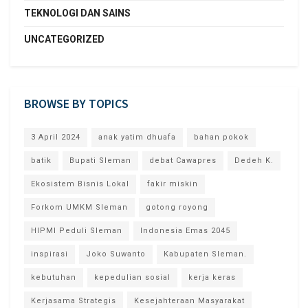
TEKNOLOGI DAN SAINS
UNCATEGORIZED
BROWSE BY TOPICS
3 April 2024
anak yatim dhuafa
bahan pokok
batik
Bupati Sleman
debat Cawapres
Dedeh K.
Ekosistem Bisnis Lokal
fakir miskin
Forkom UMKM Sleman
gotong royong
HIPMI Peduli Sleman
Indonesia Emas 2045
inspirasi
Joko Suwanto
Kabupaten Sleman.
kebutuhan
kepedulian sosial
kerja keras
Kerjasama Strategis
Kesejahteraan Masyarakat