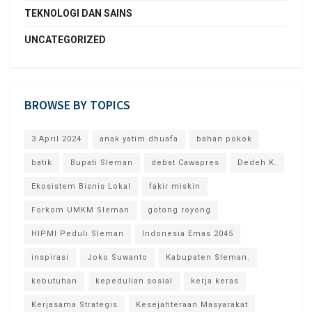
TEKNOLOGI DAN SAINS
UNCATEGORIZED
BROWSE BY TOPICS
3 April 2024
anak yatim dhuafa
bahan pokok
batik
Bupati Sleman
debat Cawapres
Dedeh K.
Ekosistem Bisnis Lokal
fakir miskin
Forkom UMKM Sleman
gotong royong
HIPMI Peduli Sleman
Indonesia Emas 2045
inspirasi
Joko Suwanto
Kabupaten Sleman.
kebutuhan
kepedulian sosial
kerja keras
Kerjasama Strategis
Kesejahteraan Masyarakat