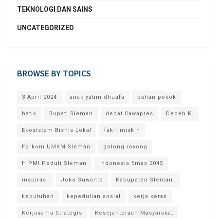
TEKNOLOGI DAN SAINS
UNCATEGORIZED
BROWSE BY TOPICS
3 April 2024
anak yatim dhuafa
bahan pokok
batik
Bupati Sleman
debat Cawapres
Dedeh K.
Ekosistem Bisnis Lokal
fakir miskin
Forkom UMKM Sleman
gotong royong
HIPMI Peduli Sleman
Indonesia Emas 2045
inspirasi
Joko Suwanto
Kabupaten Sleman.
kebutuhan
kepedulian sosial
kerja keras
Kerjasama Strategis
Kesejahteraan Masyarakat