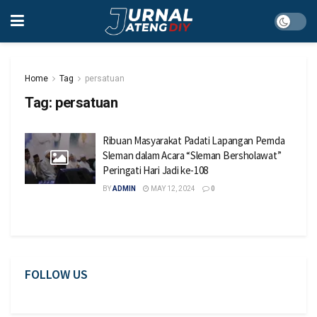
Home
Tag
persatuan
Tag:
persatuan
Ribuan Masyarakat Padati Lapangan Pemda
Sleman dalam Acara “Sleman Bersholawat”
Peringati Hari Jadi ke-108
BY
ADMIN
MAY 12, 2024
0
FOLLOW US