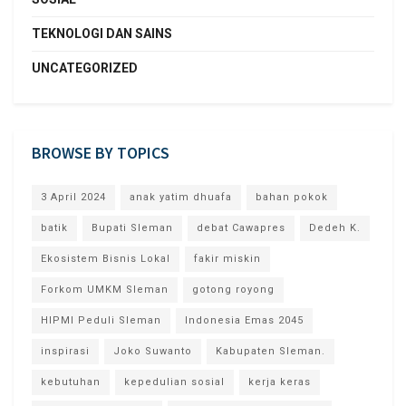
TEKNOLOGI DAN SAINS
UNCATEGORIZED
BROWSE BY TOPICS
3 April 2024
anak yatim dhuafa
bahan pokok
batik
Bupati Sleman
debat Cawapres
Dedeh K.
Ekosistem Bisnis Lokal
fakir miskin
Forkom UMKM Sleman
gotong royong
HIPMI Peduli Sleman
Indonesia Emas 2045
inspirasi
Joko Suwanto
Kabupaten Sleman.
kebutuhan
kepedulian sosial
kerja keras