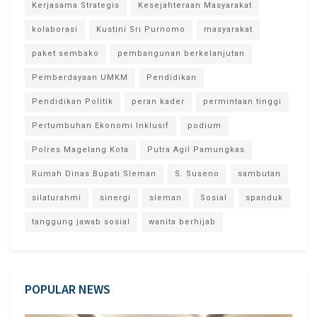
Kerjasama Strategis
Kesejahteraan Masyarakat
kolaborasi
Kustini Sri Purnomo
masyarakat
paket sembako
pembangunan berkelanjutan
Pemberdayaan UMKM
Pendidikan
Pendidikan Politik
peran kader
permintaan tinggi
Pertumbuhan Ekonomi Inklusif
podium
Polres Magelang Kota
Putra Agil Pamungkas
Rumah Dinas Bupati Sleman
S. Suseno
sambutan
silaturahmi
sinergi
sleman
Sosial
spanduk
tanggung jawab sosial
wanita berhijab
POPULAR NEWS