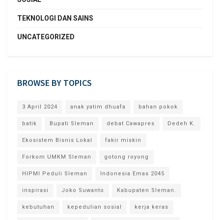
TEKNOLOGI DAN SAINS
UNCATEGORIZED
BROWSE BY TOPICS
3 April 2024
anak yatim dhuafa
bahan pokok
batik
Bupati Sleman
debat Cawapres
Dedeh K.
Ekosistem Bisnis Lokal
fakir miskin
Forkom UMKM Sleman
gotong royong
HIPMI Peduli Sleman
Indonesia Emas 2045
inspirasi
Joko Suwanto
Kabupaten Sleman.
kebutuhan
kepedulian sosial
kerja keras