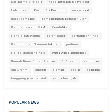
Kerjasama Strategis
Kesejahteraan Masyarakat
kolaborasi
Kustini Sri Purnomo
masyarakat
paket sembako
pembangunan berkelanjutan
Pemberdayaan UMKM
Pendidikan
Pendidikan Politik
peran kader
permintaan tinggi
Pertumbuhan Ekonomi Inklusif
podium
Polres Magelang Kota
Putra Agil Pamungkas
Rumah Dinas Bupati Sleman
S. Suseno
sambutan
silaturahmi
sinergi
sleman
Sosial
spanduk
tanggung jawab sosial
wanita berhijab
POPULAR NEWS