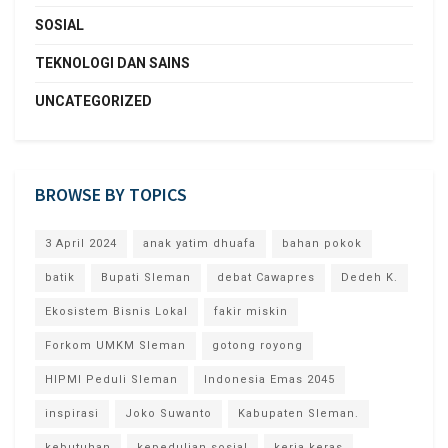
SOSIAL
TEKNOLOGI DAN SAINS
UNCATEGORIZED
BROWSE BY TOPICS
3 April 2024
anak yatim dhuafa
bahan pokok
batik
Bupati Sleman
debat Cawapres
Dedeh K.
Ekosistem Bisnis Lokal
fakir miskin
Forkom UMKM Sleman
gotong royong
HIPMI Peduli Sleman
Indonesia Emas 2045
inspirasi
Joko Suwanto
Kabupaten Sleman.
kebutuhan
kepedulian sosial
kerja keras