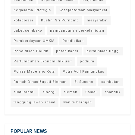
Kerjasama Strategis
Kesejahteraan Masyarakat
kolaborasi
Kustini Sri Purnomo
masyarakat
paket sembako
pembangunan berkelanjutan
Pemberdayaan UMKM
Pendidikan
Pendidikan Politik
peran kader
permintaan tinggi
Pertumbuhan Ekonomi Inklusif
podium
Polres Magelang Kota
Putra Agil Pamungkas
Rumah Dinas Bupati Sleman
S. Suseno
sambutan
silaturahmi
sinergi
sleman
Sosial
spanduk
tanggung jawab sosial
wanita berhijab
POPULAR NEWS