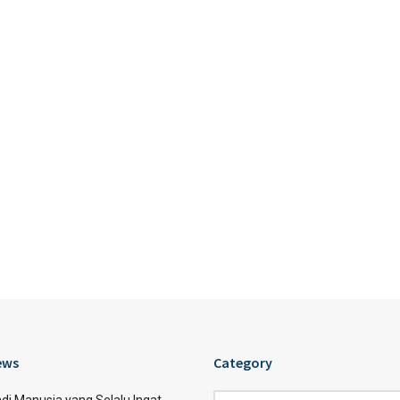
ews
Category
Category