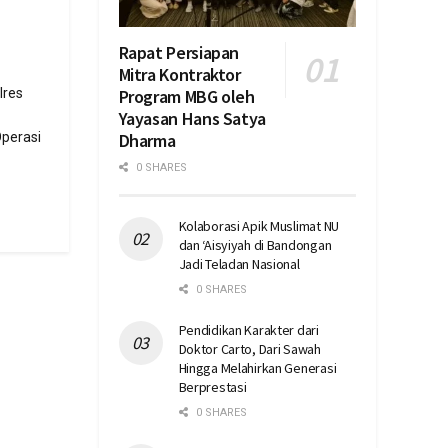
Rapat Persiapan
Mitra Kontraktor
Program MBG oleh
lres
Yayasan Hans Satya
Dharma
perasi
0 SHARES
Kolaborasi Apik Muslimat NU
dan ‘Aisyiyah di Bandongan
Jadi Teladan Nasional
0 SHARES
Pendidikan Karakter dari
Doktor Carto, Dari Sawah
Hingga Melahirkan Generasi
Berprestasi
0 SHARES