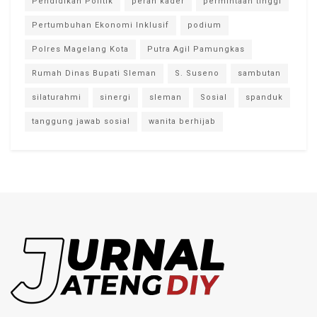
Pendidikan Politik
peran kader
permintaan tinggi
Pertumbuhan Ekonomi Inklusif
podium
Polres Magelang Kota
Putra Agil Pamungkas
Rumah Dinas Bupati Sleman
S. Suseno
sambutan
silaturahmi
sinergi
sleman
Sosial
spanduk
tanggung jawab sosial
wanita berhijab