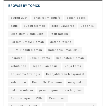
BROWSE BY TOPICS
3 April 2024
anak yatim dhuafa
bahan pokok
batik
Bupati Sleman
debat Cawapres
Dedeh K.
Ekosistem Bisnis Lokal
fakir miskin
Forkom UMKM Sleman
gotong royong
HIPMI Peduli Sleman
Indonesia Emas 2045
inspirasi
Joko Suwanto
Kabupaten Sleman.
kebutuhan
kepedulian sosial
kerja keras
Kerjasama Strategis
Kesejahteraan Masyarakat
kolaborasi
Kustini Sri Purnomo
masyarakat
paket sembako
pembangunan berkelanjutan
Pemberdayaan UMKM
Pendidikan