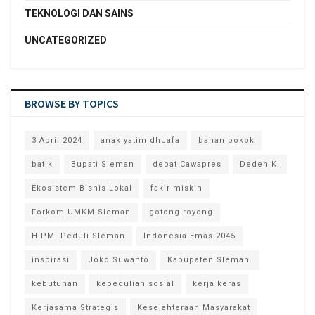
TEKNOLOGI DAN SAINS
UNCATEGORIZED
BROWSE BY TOPICS
3 April 2024
anak yatim dhuafa
bahan pokok
batik
Bupati Sleman
debat Cawapres
Dedeh K.
Ekosistem Bisnis Lokal
fakir miskin
Forkom UMKM Sleman
gotong royong
HIPMI Peduli Sleman
Indonesia Emas 2045
inspirasi
Joko Suwanto
Kabupaten Sleman.
kebutuhan
kepedulian sosial
kerja keras
Kerjasama Strategis
Kesejahteraan Masyarakat