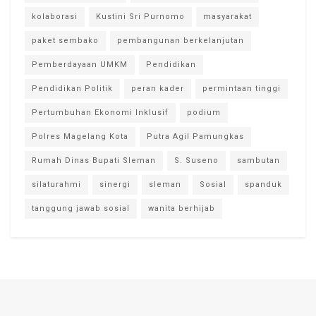
kolaborasi
Kustini Sri Purnomo
masyarakat
paket sembako
pembangunan berkelanjutan
Pemberdayaan UMKM
Pendidikan
Pendidikan Politik
peran kader
permintaan tinggi
Pertumbuhan Ekonomi Inklusif
podium
Polres Magelang Kota
Putra Agil Pamungkas
Rumah Dinas Bupati Sleman
S. Suseno
sambutan
silaturahmi
sinergi
sleman
Sosial
spanduk
tanggung jawab sosial
wanita berhijab