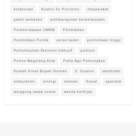
kolaborasi
Kustini Sri Purnomo
masyarakat
paket sembako
pembangunan berkelanjutan
Pemberdayaan UMKM
Pendidikan
Pendidikan Politik
peran kader
permintaan tinggi
Pertumbuhan Ekonomi Inklusif
podium
Polres Magelang Kota
Putra Agil Pamungkas
Rumah Dinas Bupati Sleman
S. Suseno
sambutan
silaturahmi
sinergi
sleman
Sosial
spanduk
tanggung jawab sosial
wanita berhijab