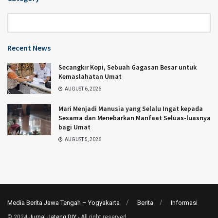
Category
Recent News
Secangkir Kopi, Sebuah Gagasan Besar untuk
Kemaslahatan Umat
AUGUST 6, 2026
Mari Menjadi Manusia yang Selalu Ingat kepada
Sesama dan Menebarkan Manfaat Seluas-luasnya
bagi Umat
AUGUST 5, 2026
Media Berita Jawa Tengah – Yogyakarta
Berita
Informasi
© 2024
Jurnal Jateng DIY
- All right reserved