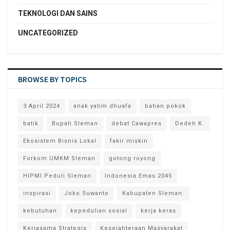
TEKNOLOGI DAN SAINS
UNCATEGORIZED
BROWSE BY TOPICS
3 April 2024
anak yatim dhuafa
bahan pokok
batik
Bupati Sleman
debat Cawapres
Dedeh K.
Ekosistem Bisnis Lokal
fakir miskin
Forkom UMKM Sleman
gotong royong
HIPMI Peduli Sleman
Indonesia Emas 2045
inspirasi
Joko Suwanto
Kabupaten Sleman.
kebutuhan
kepedulian sosial
kerja keras
Kerjasama Strategis
Kesejahteraan Masyarakat