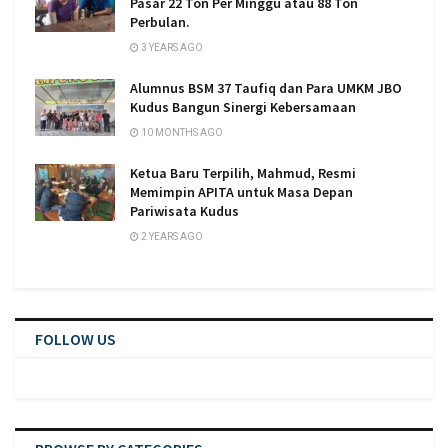
Pasar 22 Ton Per Minggu atau 88 Ton
Perbulan.
3 YEARS AGO
Alumnus BSM 37 Taufiq dan Para UMKM JBO
Kudus Bangun Sinergi Kebersamaan
10 MONTHS AGO
Ketua Baru Terpilih, Mahmud, Resmi
Memimpin APITA untuk Masa Depan
Pariwisata Kudus
2 YEARS AGO
FOLLOW US