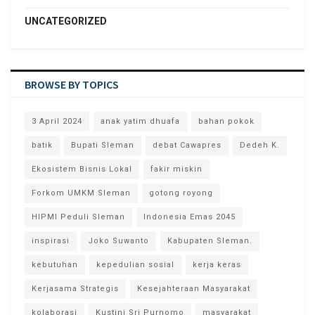
UNCATEGORIZED
BROWSE BY TOPICS
3 April 2024
anak yatim dhuafa
bahan pokok
batik
Bupati Sleman
debat Cawapres
Dedeh K.
Ekosistem Bisnis Lokal
fakir miskin
Forkom UMKM Sleman
gotong royong
HIPMI Peduli Sleman
Indonesia Emas 2045
inspirasi
Joko Suwanto
Kabupaten Sleman.
kebutuhan
kepedulian sosial
kerja keras
Kerjasama Strategis
Kesejahteraan Masyarakat
kolaborasi
Kustini Sri Purnomo
masyarakat