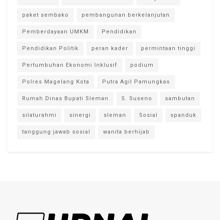
paket sembako
pembangunan berkelanjutan
Pemberdayaan UMKM
Pendidikan
Pendidikan Politik
peran kader
permintaan tinggi
Pertumbuhan Ekonomi Inklusif
podium
Polres Magelang Kota
Putra Agil Pamungkas
Rumah Dinas Bupati Sleman
S. Suseno
sambutan
silaturahmi
sinergi
sleman
Sosial
spanduk
tanggung jawab sosial
wanita berhijab