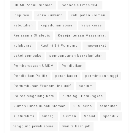
HIPMI Peduli Sleman
Indonesia Emas 2045
inspirasi
Joko Suwanto
Kabupaten Sleman.
kebutuhan
kepedulian sosial
kerja keras
Kerjasama Strategis
Kesejahteraan Masyarakat
kolaborasi
Kustini Sri Purnomo
masyarakat
paket sembako
pembangunan berkelanjutan
Pemberdayaan UMKM
Pendidikan
Pendidikan Politik
peran kader
permintaan tinggi
Pertumbuhan Ekonomi Inklusif
podium
Polres Magelang Kota
Putra Agil Pamungkas
Rumah Dinas Bupati Sleman
S. Suseno
sambutan
silaturahmi
sinergi
sleman
Sosial
spanduk
tanggung jawab sosial
wanita berhijab