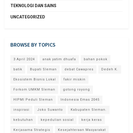
TEKNOLOGI DAN SAINS
UNCATEGORIZED
BROWSE BY TOPICS
3 April 2024
anak yatim dhuafa
bahan pokok
batik
Bupati Sleman
debat Cawapres
Dedeh K.
Ekosistem Bisnis Lokal
fakir miskin
Forkom UMKM Sleman
gotong royong
HIPMI Peduli Sleman
Indonesia Emas 2045
inspirasi
Joko Suwanto
Kabupaten Sleman.
kebutuhan
kepedulian sosial
kerja keras
Kerjasama Strategis
Kesejahteraan Masyarakat